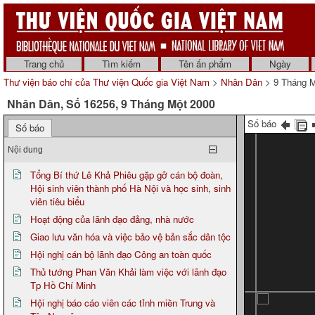
Trang chủ
Tìm kiếm
Tên ấn phẩm
Ngày
Thư viện báo chí của Thư viện Quốc gia Việt Nam
>
Nhân Dân
> 9 Tháng M
Nhân Dân, Số 16256, 9 Tháng Một 2000
Số báo
Số báo
Nội dung
Tổng Bí thứ Lê Khả Phiêu gặp gỡ cán bộ đoàn,
Hội sinh viên thành phố Hà Nội và học sinh, sinh
viên tiêu biểu
Hoạt động của lãnh đạo đảng, nhà nước
Giao lưu văn hóa và việc bảo vệ bản sắc dân tộc
Hội nghị cán bộ lãnh đạo Công an toàn quốc
Thủ tướng Phan Văn Khải làm việc với lãnh đạo
Tp Hồ Chí Minh
Hội nghị báo cáo viên các tỉnh miền Trung và