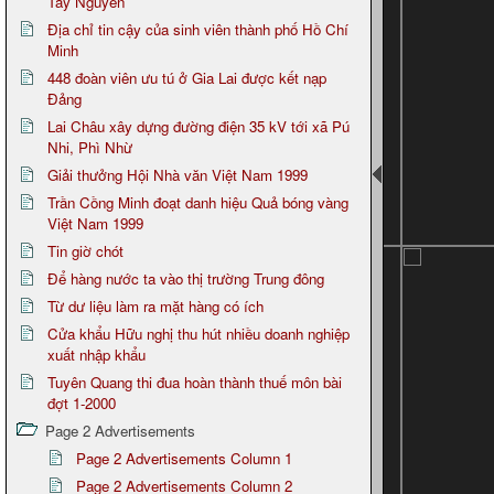
Tây Nguyên
Địa chỉ tin cậy của sinh viên thành phố Hồ Chí
Minh
448 đoàn viên ưu tú ở Gia Lai được kết nạp
Đảng
Lai Châu xây dựng đường điện 35 kV tới xã Pú
Nhi, Phì Nhừ
Giải thưởng Hội Nhà văn Việt Nam 1999
Trần Cồng Minh đoạt danh hiệu Quả bóng vàng
Việt Nam 1999
Tin giờ chót
Để hàng nước ta vào thị trường Trung đông
Từ dư liệu làm ra mặt hàng có ích
Cửa khẩu Hữu nghị thu hút nhiều doanh nghiệp
xuất nhập khẩu
Tuyên Quang thi đua hoàn thành thuế môn bài
đợt 1-2000
Page 2 Advertisements
Page 2 Advertisements Column 1
Page 2 Advertisements Column 2