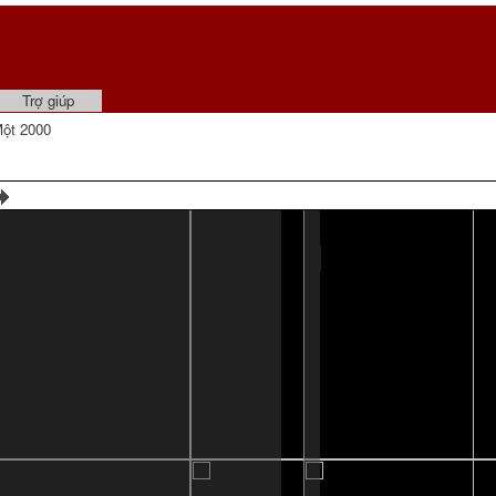
Trợ giúp
ột 2000