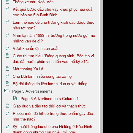
Thông xe cầu Ngòi Văn
Kết quả bước đầu cho vay khắc phục hậu quả
cơn bão số 5 ở Bình Định
Làm thế nào để chủ trương kích cầu được thực
hiện tốt hơn?
Nhìn lại năm 1999 thị trường trong nước gợi mở
những vấn đề gì?
Vượt khó ổn định sản xuất
Cuộc thi tìm hiểu "Đảng quang vinh, Bác Hồ vĩ
đại, đất nước phồn vinh tiến vào thế kỷ 21"..
Một thoáng Xa Lý
Chú Bời làm nhiều công tác xã hội
Bộ đội thông tin liên lạc thi đua quyết thắng
Page 3 Advertisements
Page 3 Advertisements Column 1
Giáo dục và đào tạo thời cơ và thách thức
Phoóc-môn-đê-hít có trong thực phẩm gây độc
như thế nào?
Kỹ thuật trồng lạc che phủ Ni-lông ở Bắc Ninh
thành công nhưng còn nhiều trở ngại