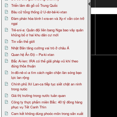
Triển lãm đồ gỗ cổ Trung Quốc
Page 7
Bầu cử tổng thống ử U-dơ-bê-ki-xtan
Đàm phán hòa bình l-xra-en và Xy-rí vẫn còn trở
ngại
Trê-sni-a: Quân đội liên bang Nga bao vây quân
khủng bố ơ hai khu dân cư mới
Tin vắn thế giới
Nhật Bản tăng cường vai trò ở châu Á
Quan hệ Ấn Độ – Pa-ki-xtan
Bắc Ai-len: IRA có thể giải pháp vũ khí theo
đúng thỏa thuận
ln-đô-nê-xì-a tìm cách ngăn chặn làn sóng bạo
lực lan rộng
Chính phủ Xri Lan-ca tlễp tục siết chặt an ninh
trong nưóc
Giá thị trường trong nước tuần quan
Công ty thực phẩm miền Bắc: 40 tỷ đồng hàng
phục vụ Tết Canh Thìn
Cam kết không dùng phoóc-môn trong sản xuất