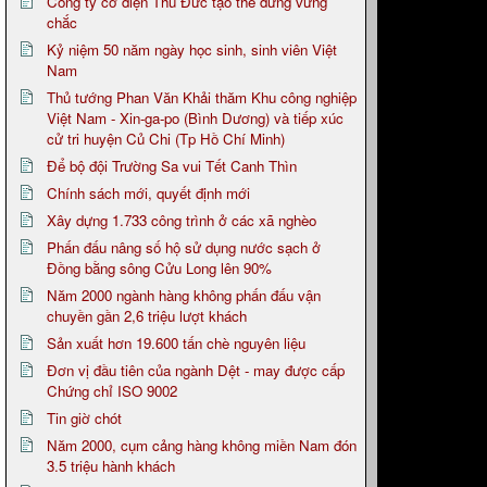
Công ty cơ điện Thủ Đức tạo thế đứng vững
chắc
Kỷ niệm 50 năm ngày học sinh, sinh viên Việt
Nam
Thủ tướng Phan Văn Khải thăm Khu công nghiệp
Việt Nam - Xin-ga-po (Bình Dương) và tiếp xúc
cử tri huyện Củ Chi (Tp Hồ Chí Minh)
Để bộ đội Trường Sa vui Tết Canh Thìn
Chính sách mới, quyết định mới
Xây dựng 1.733 công trình ở các xã nghèo
Phấn đấu nâng số hộ sử dụng nước sạch ở
Đồng bằng sông Cửu Long lên 90%
Năm 2000 ngành hàng không phấn đấu vận
chuyền gần 2,6 triệu lượt khách
Sản xuất hơn 19.600 tấn chè nguyên liệu
Đơn vị đầu tiên của ngành Dệt - may được cấp
Chứng chỉ ISO 9002
Tin giờ chót
Năm 2000, cụm cảng hàng không miền Nam đón
3.5 triệu hành khách