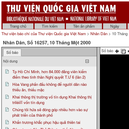
Trang chủ
Tìm kiếm
Tên ấn phẩm
Ngày
Thư viện báo chí của Thư viện Quốc gia Việt Nam
>
Nhân Dân
> 10 Tháng 
Nhân Dân, Số 16257, 10 Tháng Một 2000
Số báo
Số báo
Nội dung
Tp Hồ Chí Minh, hơn 84.000 đảng viên kiểm
điểm theo tinh thần Nghị quyết T.Ư 6 (lần 2)
Hòa Vang phấn đấu không để người dân nào
thiếu ăn, thiếu mặc
Khai thông thị trường vố tín dụng Khai thông thị
trilèiiỉỉ vốn tín dụng
Chúng tôi hứa sẽ đóng góp nhiều hơn vào sự
phát triển của thành phố
Khẩn trương khắc phục hậu quả thiên tai