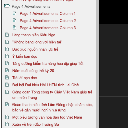
Page 4 Advertisements
Page 4 Advertisements Column 1
Page 4 Advertisements Column 2
Page 4 Advertisements Column 3
Làng thanh niên Klâu Ngo
"Không bằng lòng với hiện tại"
Bức xúc nguồn nhân lực trẻ
Ý kiến bạn đọc
Tăng cường kiểm tra hàng hóa dịp giáp Tết
Năm cuối cùng thế kỷ 20
Trả lời bạn đọc
Đại hội Đại biểu Hội LHTN tỉnh Lai Châu
Công đoàn Tổng công ty Giấy Việt Nam giúp trẻ
em miền Trung
Đoàn thanh niên tỉnh Lâm Đồng nhận chăm sóc,
bảo vệ gần mười nghìn h.a rừng
Một biểu tượng văn hóa dân tộc Việt Nam
Xuân về trên đảo Truờng Sa