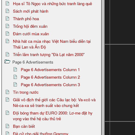
Họa sĩ Tô Ngọc và những bức tranh làng quê
Sách mới phát hành
Thành phố hoa
Trống hội đêm xuân
Đám cưới mùa xuân
Nhà hát ca múa nhạc Việt Nam biểu diễn tại
Thái Lan và Ấn Độ
Triển lãm tranh tượng "Đà Lạt năm 2000"
Page 6 Advertisements
Page 6 Advertisements Column 1
Page 6 Advertisements Column 2
Page 6 Advertisements Column 3
Tin trong nước
Giải vô địch thế giới các Câu lạc bộ: Va-xcô và
Nê-ca-xa sẽ tranh suất vào chung kết
Đội bóng tham dự EURO 2000: Lơ-me đặt hy
vọng vào thế hệ cầu thủ trẻ
Bạn cần biết
Đề cử cho giải thưởng Grammy