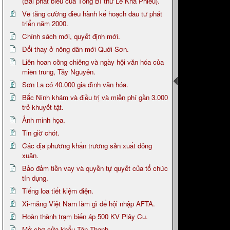
(Bài phát biểu của Tổng Bí thư Lê Khả Phiêu).
Về tăng cường điều hành kế hoạch đầu tư phát
triển năm 2000.
Chính sách mới, quyết định mới.
Đổi thay ở nông dân mới Quới Sơn.
Liên hoan cồng chiêng và ngày hội văn hóa của
miền trung, Tây Nguyên.
Sơn La có 40.000 gia đình văn hóa.
Bắc Ninh khám và điều trị và miễn phí gần 3.000
trẻ khuyết tật.
Ảnh minh họa.
Tin giờ chót.
Các địa phương khẩn trương sản xuất đông
xuân.
Bảo đảm tiền vay và quyền tự quyết của tổ chức
tín dụng.
Tiếng loa tiết kiệm điện.
Xi-măng Việt Nam làm gì để hội nhập AFTA.
Hoàn thành trạm biến áp 500 KV Plây Cu.
Mở chợ cửa khẩu Tân Thanh.