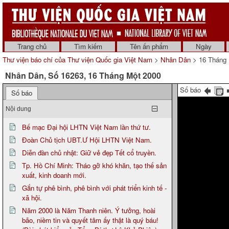
Trang chủ
Tìm kiếm
Tên ấn phẩm
Ngày
Thư viện báo chí của Thư viện Quốc gia Việt Nam
>
Nhân Dân
> 16 Tháng 
Nhân Dân, Số 16263, 16 Tháng Một 2000
Số báo
Số báo
Nội dung
Bế mạc Đại hội LHTN Việt Nam lần thứ tư.
Đoàn Chủ tịch UBT.Ư Hội LHTN Việt Nam.
Diễn đàn chủ nhật: Giữ vẻ đẹp Tết cổ truyền.
Tp. Hồ Chí Minh: Tháo gỡ khó khăn, tạo thế sản
xuất, kinh doanh mới.
Gắn tự phê bình, phê bình với phát triển kinh tế -
xã hội.
Năm 2000 là Năm Thanh niên. Ý tưởng, hoài
bão, niềm tin và quyết tâm ấy thật là quý báu!