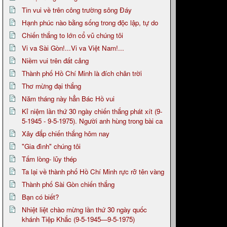
Tin vui về trên công trường sông Đáy
Hạnh phúc nào bằng sống trong độc lập, tự do
Chiến thắng to lớn cổ vũ chúng tôi
Vi va Sài Gòn!...Vi va Việt Nam!...
Niềm vui trên đất cảng
Thành phố Hồ Chí Minh là đích chân trời
Thơ mừng đại thắng
Năm tháng này hẳn Bác Hồ vui
Kỉ niệm lần thứ 30 ngày chiến thắng phát xít (9-
5-1945 - 9-5-1975). Người anh hùng trong bài ca
Xây đắp chiến thắng hôm nay
"Gia đình" chúng tôi
Tấm lòng- lũy thép
Ta lại về thành phố Hồ Chí Minh rực rỡ tên vàng
Thành phố Sài Gòn chiến thắng
Bạn có biết?
Nhiệt liệt chào mừng lần thứ 30 ngày quốc
khánh Tiệp Khắc (9-5-1945—9-5-1975)