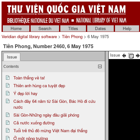
Home
Search
Titles
Dates
Help
Veridian digital library software
>
Tiền Phong
> 6 May 1975
Tiền Phong, Number 2460, 6 May 1975
Issue
Issue
Contents
Toàn thắng về ta!
Thiên anh hùng ca tuyệt đẹp
Ý đẹp lời hay
Cách đây 64 năm từ Sài Gòn, Bác Hồ đi cứu
nước
Sài Gòn-Những ngày đầu giải phóng
Cả nước xuống đường
Tuổi trẻ thủ đô mừng Việt Nam đại thắng
Ở một nông trường