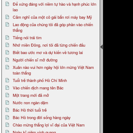
Để xứng đáng với niềm tự hào và hạnh phúc lớn
lao
Cảm nghĩ của một cô gái bắn rơi máy bay Mỹ
Lao động của chúng tôi đã góp phần vào chiến
thắng
Tiếng nói trái tim
Nhớ miền Đông, nơi tôi đã từng chiến đấu
Biết bao ước mơ và dự kiến về tương lai
Người chiến sĩ mở đường
Xuân nào vui hơn ngày hội lớn mừng Việt Nam
toàn thắng
Tuổi trẻ thành phố Hồ Chí Minh
Vào chiến dịch mang tên Bác
Một trang mới đã mở
Nước non ngàn dặm
Bác Hồ thời tuổi trẻ
Bác Hồ trong đời sống hàng ngày
Chào mừng thắng lợi vĩ đại của Việt Nam
Ngày kỉ niệm vinh quang