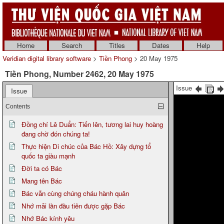
Home
Search
Titles
Dates
Help
Veridian digital library software
>
Tiền Phong
> 20 May 1975
Tiền Phong, Number 2462, 20 May 1975
Issue
Issue
Contents
Đồng chí Lê Duẩn: Tiến lên, tương lai huy hoàng
đang chờ đón chúng ta!
Thực hiện Di chúc của Bác Hồ: Xây dựng tổ
quốc ta giàu mạnh
Đời ta có Bác
Mang tên Bác
Bác vẫn cùng chúng cháu hành quân
Nhớ mãi lần đầu tiên được gặp Bác
Nhớ Bác kính yêu