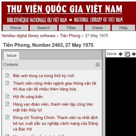
Home
Search
Titles
Dates
Help
Veridian digital library software
>
Tiền Phong
> 27 May 1975
Tiền Phong, Number 2463, 27 May 1975
Issue
Issue
Contents
Bản anh hùng ca trong thời kỳ mới
Thanh niên công nhân ngành giao thông vận tải
thi đua vận tải nhiều thêm hàng hóa
Hội thi sáng kiến
Hàng vạn đoàn viên, thanh niên lập công trên
mặt trận thủy lợi
Đồng chí Trường Chinh: Thanh niên ta nhất định
kế tục xuất sắc sự nghiệp cách mạng của Đảng
và Bác Hồ