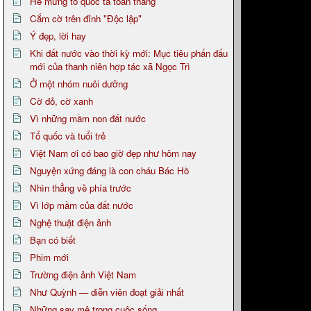
Hè mừng tổ quốc ta toàn thắng
Cắm cờ trên đỉnh "Độc lập"
Ý đẹp, lời hay
Khi đất nước vào thời kỳ mới: Mục tiêu phấn đấu
mới của thanh niên hợp tác xã Ngọc Trì
Ở một nhóm nuôi dưỡng
Cờ đỏ, cờ xanh
Vì những mầm non đất nước
Tổ quốc và tuổi trẻ
Việt Nam ơi có bao giờ đẹp như hôm nay
Nguyện xứng đáng là con cháu Bác Hồ
Nhìn thẳng về phía trước
Vì lớp mầm của đất nước
Nghệ thuật điện ảnh
Bạn có biết
Phim mới
Trường điện ảnh Việt Nam
Như Quỳnh — diễn viên đoạt giải nhất
Những say mê trong cuộc sống