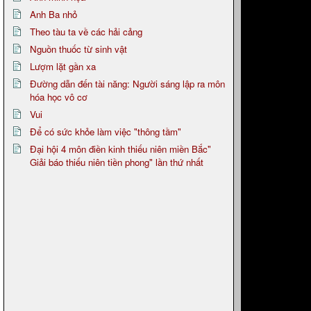
Anh Ba nhỏ
Theo tàu ta về các hải cảng
Nguồn thuốc từ sinh vật
Lượm lặt gần xa
Đường dẫn đến tài năng: Người sáng lập ra môn
hóa học vô cơ
Vui
Để có sức khỏe làm việc "thông tầm"
Đại hội 4 môn điền kinh thiếu niên miền Bắc"
Giải báo thiếu niên tiền phong" lần thứ nhất