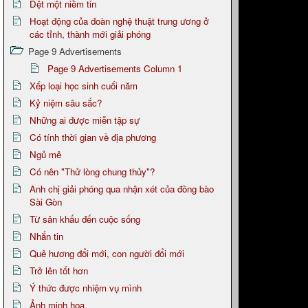
Dệt một niềm tin
Hoạt động của đoàn nghệ thuật trung ương ở
các tỉnh, thành mới giải phóng
Page 9 Advertisements
Page 9 Advertisements Column 1
Xếp loại học sinh cuối năm
Kỷ niệm sâu sắc?
Những ai được miễn tập sự
Có tính thời gian về địa phương
Ngủ mê
Có nên "Thử lòng chung thủy"?
Anh chị giải phóng qua nhận xét của đồng bào
Sài Gòn
Từ sân khấu đến cuộc sống
Nhắn tin
Quê hương đổi mới, con người đổi mới
Trở lên tốt hơn
Ý thức được nhiệm vụ mình
Ảnh minh họa