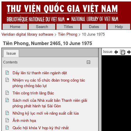
Home
Search
Titles
Dates
Help
Veridian digital library software
>
Tiền Phong
> 10 June 1975
Tiền Phong, Number 2465, 10 June 1975
Issue
Issue
Contents
Dấy lên từ thanh niên ngành dệt
Nhiệm vụ các tổ chức đoàn trong công tác
phòng chống bão lụt
Trên công trình lăng Bác
Sách mới của Nhà xuất bản Thanh niên giải
phóng phát hành tại Sài Gòn
Những kỷ lục mới về năng suất cắt lúa
Ảnh minh họa
Quốc hội khóa V họp kỳ thứ nhất