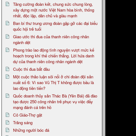
Tăng cường đoàn kết, chung sức chung lòng,
xây dựng một nước Việt Nam hòa bình, thống
nhất, độc lập, dân chủ và giàu mạnh
Ban bí thư trung ương đoàn gặp gỡ các đại biểu
quốc hội trẻ tuổi
Giao ước thi đua của thanh niên công nhân
ngành dệt
Phong trào lao động tình nguyện vượt mức kế
hoạch trong khí thế chiến thắng. Lời hứa danh
dự của thanh niên công nhân ngành dệt
Cuộc thi đua bắt đầu
Một cuộc thảo luận sôi nổi ở chi đoàn đội sản
xuất số 6: Vì sao Vũ Thị T không được bầu là
lao động tiên tiến?
Quốc doanh thủy sản Thác Bà (Yên Bái) đã đào
tạo được 250 công nhân trẻ phục vụ việc đẩy
mạng đánh cá trên hồ
Cô Giáo-Thợ gặt
Trăng sáng
Những người bóc đá