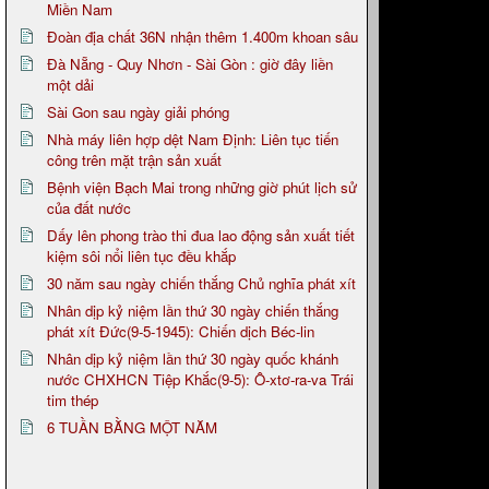
Miền Nam
Đoàn địa chất 36N nhận thêm 1.400m khoan sâu
Đà Nẵng - Quy Nhơn - Sài Gòn : giờ đây liền
một dải
Sài Gon sau ngày giải phóng
Nhà máy liên hợp dệt Nam Định: Liên tục tiến
công trên mặt trận sản xuất
Bệnh viện Bạch Mai trong những giờ phút lịch sử
của đất nước
Dấy lên phong trào thi đua lao động sản xuất tiết
kiệm sôi nổi liên tục đều khắp
30 năm sau ngày chiến thắng Chủ nghĩa phát xít
Nhân dịp kỷ niệm lần thứ 30 ngày chiến thắng
phát xít Đức(9-5-1945): Chiến dịch Béc-lin
Nhân dịp kỷ niệm lần thứ 30 ngày quốc khánh
nước CHXHCN Tiệp Khắc(9-5): Ô-xtơ-ra-va Trái
tim thép
6 TUẦN BẰNG MỘT NĂM