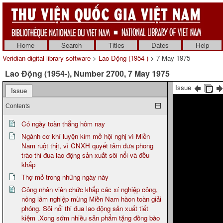
Home
Search
Titles
Dates
Help
Veridian digital library software
>
Lao Động (1954-)
> 7 May 1975
Lao Động (1954-), Number 2700, 7 May 1975
Issue
Issue
Contents
Có ngày toàn thắng hôm nay
Ngành cơ khí luyện kim mở hội nghị vì Miền
Nam ruột thịt, vì CNXH quyết tâm đưa phong
trào thi đua lao động sản xuất sôi nổi và đều
khắp
Thợ mỏ trong những ngày này
Công nhân viên chức khắp các xí nghiệp công,
nông lâm nghiệp mừng Miền Nam hàon toàn giải
phóng. Sôi nổi thi đua lao động sản xuất tiết
kiệm .Xong sớm nhiều sản phẩm tặng đồng bào