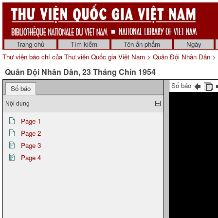
Trang chủ
Tìm kiếm
Tên ấn phẩm
Ngày
Thư viện báo chí của Thư viện Quốc gia Việt Nam
>
Quân Đội Nhân Dân
> 
Quân Đội Nhân Dân, 23 Tháng Chín 1954
Số báo
Số báo
Nội dung
Page 1
Page 2
Page 3
Page 4