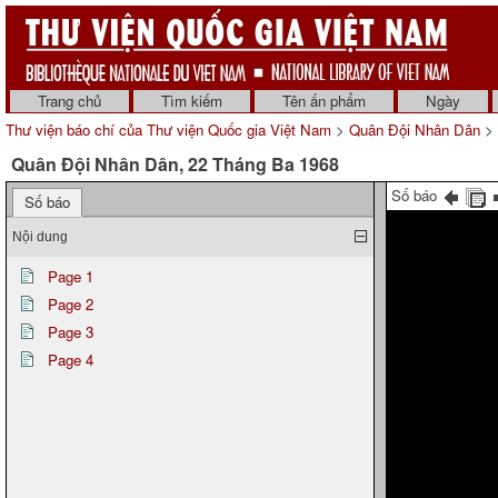
Trang chủ
Tìm kiếm
Tên ấn phẩm
Ngày
Thư viện báo chí của Thư viện Quốc gia Việt Nam
>
Quân Đội Nhân Dân
> 
Quân Đội Nhân Dân, 22 Tháng Ba 1968
Số báo
Số báo
Nội dung
Page 1
Page 2
Page 3
Page 4