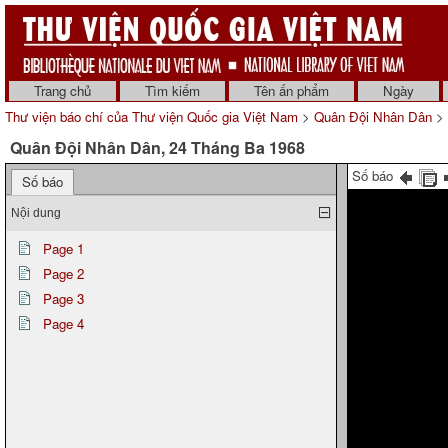
Trang chủ
Tìm kiếm
Tên ấn phẩm
Ngày
Thư viện báo chí của Thư viện Quốc gia Việt Nam
>
Quân Đội Nhân Dân
> 
Quân Đội Nhân Dân, 24 Tháng Ba 1968
Số báo
Số báo
Nội dung
Page 1
Page 2
Page 3
Page 4