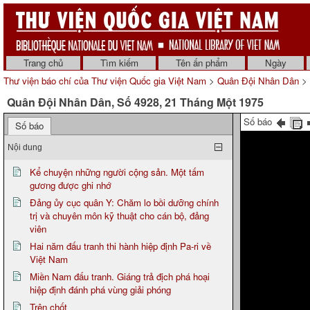
Trang chủ
Tìm kiếm
Tên ấn phẩm
Ngày
Thư viện báo chí của Thư viện Quốc gia Việt Nam
>
Quân Đội Nhân Dân
> 
Quân Đội Nhân Dân, Số 4928, 21 Tháng Một 1975
Số báo
Số báo
Nội dung
Kể chuyện những người cộng sản. Một tấm
gương được ghi nhớ
Đảng ủy cục quân Y: Chăm lo bồi dưỡng chính
trị và chuyên môn kỹ thuật cho cán bộ, đảng
viên
Hai năm đấu tranh thi hành hiệp định Pa-ri về
Việt Nam
Miền Nam đấu tranh. Giáng trả địch phá hoại
hiệp định đánh phá vùng giải phóng
Trên chốt