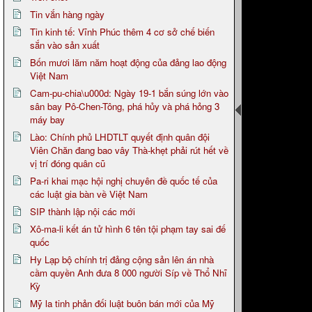
Tin vắn hàng ngày
Tin kinh tế: Vĩnh Phúc thêm 4 cơ sở chế biến
sắn vào sản xuất
Bốn mươi lăm năm hoạt động của đảng lao động
Việt Nam
Cam-pu-chia\u000d: Ngày 19-1 bắn súng lớn vào
sân bay Pô-Chen-Tông, phá hủy và phá hỏng 3
máy bay
Lào: Chính phủ LHDTLT quyết định quân đội
Viên Chăn đang bao vây Thà-khẹt phải rút hết về
vị trí đóng quân cũ
Pa-ri khai mạc hội nghị chuyên đề quốc tế của
các luật gia bàn về Việt Nam
SIP thành lập nội các mới
Xô-ma-li kết án tử hình 6 tên tội phạm tay sai đế
quốc
Hy Lạp bộ chính trị đảng cộng sản lên án nhà
cầm quyền Anh đưa 8 000 người Síp về Thổ Nhĩ
Kỳ
Mỹ la tinh phản đối luật buôn bán mới của Mỹ