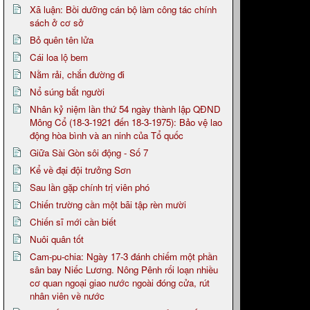
Xã luận: Bồi dưỡng cán bộ làm công tác chính
sách ở cơ sở
Bỏ quên tên lửa
Cái loa lộ bem
Nằm rải, chắn đường đi
Nổ súng bắt người
Nhân kỷ niệm lần thứ 54 ngày thành lập QĐND
Mông Cổ (18-3-1921 đến 18-3-1975): Bảo vệ lao
động hòa bình và an ninh của Tổ quốc
Giữa Sài Gòn sôi động - Số 7
Kể về đại đội trưởng Sơn
Sau lần gặp chính trị viên phó
Chiến trường cần một bãi tập rèn mười
Chiến sĩ mới cần biết
Nuôi quân tốt
Cam-pu-chia: Ngày 17-3 đánh chiếm một phần
sân bay Niếc Lương. Nông Pênh rối loạn nhiều
cơ quan ngoại giao nước ngoài đóng cửa, rút
nhân viên về nước