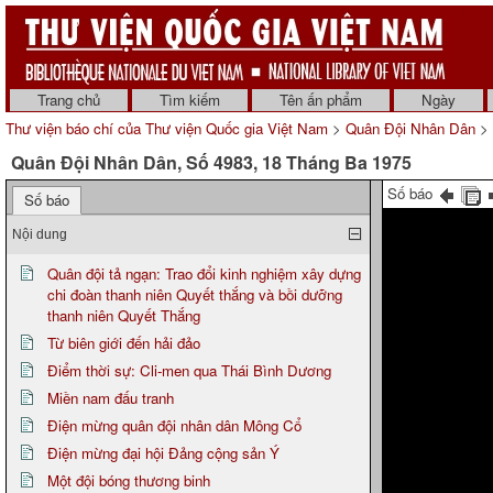
Trang chủ
Tìm kiếm
Tên ấn phẩm
Ngày
Thư viện báo chí của Thư viện Quốc gia Việt Nam
>
Quân Đội Nhân Dân
> 
Quân Đội Nhân Dân, Số 4983, 18 Tháng Ba 1975
Số báo
Số báo
Nội dung
Quân đội tả ngạn: Trao đổi kinh nghiệm xây dựng
chi đoàn thanh niên Quyết thắng và bồi dưỡng
thanh niên Quyết Thắng
Từ biên giới đến hải đảo
Điểm thời sự: Cli-men qua Thái Bình Dương
Miền nam đấu tranh
Điện mừng quân đội nhân dân Mông Cổ
Điện mừng đại hội Đảng cộng sản Ý
Một đội bóng thương binh