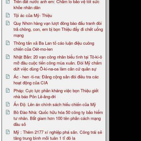
Trên đất nước anh em: Chăm lo bảo vệ tốt sức
khỏe nhân dân
Tội ác của Mỹ- Thiệu
Quy Nhơn hàng vạn lượt đồng bào đấu tranh đòi
trả chồng, con, em bị bọn Thiệu đẩy đi chết uổng
mạng
Thông tấn xã Ba Lan tố cáo luận điệu cuồng
chiến của Oét-mo-len
Nhật Bản: 20 vạn công nhân biểu tình tại Tô-ki-ô
mở đầu cuộc tiến công mùa xuân. Đòi Mỹ chấm
dứt việc dùng Ô-ki-na-oa làm căn cứ quân sự
Ác - hen -ti-na: Đảng cộng sản đòi điều tra các
hoạt động của CIA
Pháp: Cực lực phản kháng việc bọn Thiệu giết
nhà báo Pôn Lê-ăng-đri
Ấn Độ: Lên án chính sách hiếu chiến của Mỹ
Bồ Đào Nhà: Quốc hữu hóa 50 công ty bảo hiểm
tư nhân. Bắt giam hơn 100 tên phản cách mạng
đầu sỏ
Mỹ : Thêm 2177 xí nghiệp phá sản. Công trái sẽ
tăng trung bình mỗi tuần 1 tỉ đô la