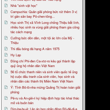
Nhà "sinh vật học"
Campuchia: Quân giải phóng bức rút thêm 3 vị
trí gần sân bay Pô-chen-tông...
Học sinh Thị xã Vĩnh Long chống Thiệu bắt lính,
nhiều học sinh ra vùng giải phóng tham gia công
tác cách mạng
Cưỡng bức dồn dân, một tội ác lớn của Mỹ -
Thiệu
Thi đấu bóng đá hạng A năm 1975
Hy Lạp
Đồng chí Phi-đen Ca-xtơ-ro kêu gọi thành lập
quỹ ủng hộ nhân dân Việt Nam
56 tổ chức thanh niên và sinh viên quốc tế ủng
hộ cuộc đấu tranh của sinh viên, học sinh và
nhân dân các thành thị Miền Nam Việt Nam
Ý: Tỉnh Bô-lô-nha mừng Quảng Trị hoàn toàn giải
phóng
Pê-ru và An-giê-ri ký hiệp định hợp tác khai thác
mỏ và buôn bán
Dim-ba-bu-ê: Lên án bọn phản động Rô-đê-di-a