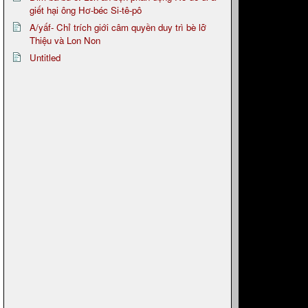
giết hại ông Hơ-béc Si-tê-pô
A/yấf- Chỉ trích giới câm quyền duy trì bè lỡ
Thiệu và Lon Non
Untitled