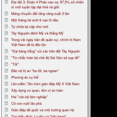
Đại đội 3, Đoàn 4 Pháo cao xạ: 87,5% số chiến
sĩ mới luyện tập đạt khá và giỏi
Máng chuyển đất tăng năng suất 3 lần
Một tháng tái sinh 6 vạn lít dầu
Tự chữa lại cặp như mới
Tây Nguyên đánh Mỹ và thắng Mỹ
Trong vài ngày bản đồ quân sự, chính trị Nam
Việt Nam đã bị đảo lộn
"Đại bàng trắng" vùi xác trên đất Tây Nguyên
"Tin chắc toàn bộ chế độ Sài Gòn sẽ sụp đổ"
"Tốt"
Bảo vệ trị an "ba tốt, ba ngoan"
Phương án cụ thể
Lên-xđên: Tên trùm gián điệp Mỹ ở Việt Nam
Xây dựng cơ quan, đơn vị an toàn
Hai "cán bộ lâm nghiệp"
Cô con nuôi lão phà
Gián điệp đế quốc và môi trường quan hệ
Tìm hiểu địch: Lọ dầu cá "hảo hạng"