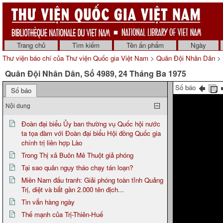
Trang chủ
Tìm kiếm
Tên ấn phẩm
Ngày
Thư viện báo chí của Thư viện Quốc gia Việt Nam
>
Quân Đội Nhân Dân
> 
Quân Đội Nhân Dân, Số 4989, 24 Tháng Ba 1975
Số báo
Số báo
Nội dung
Đoàn đại biểu Ủy ban thường vụ Quốc hội nước
ta tọa đàm với Đoàn đại biểu Hội đồng Quốc gia
chính trị liên hợp Lào
Trong Thị xã Buôn Mê Thuột giả phóng
Tại sao quân ngụy tháo chạy tán loạn?
Miền Nam đấu tranh: Giải phóng toàn tỉnh Quảng
Trị, diệt và bắt gần 2.000 tên địch...
Tin vắn hàng ngày
Thế mạnh của Trị-Thiên-Huế