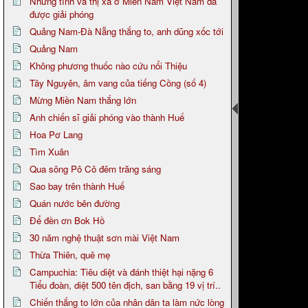
Những tỉnh và thị xã ở Miền Nam Việt Nam đã
được giải phóng
Quảng Nam-Đà Nẵng thắng to, anh dũng xốc tới
Quảng Nam
Không phương thuốc nào cứu nổi Thiệu
Tây Nguyên, âm vang của tiếng Cồng (số 4)
Mừng Miền Nam thắng lớn
Anh chiến sĩ giải phóng vào thành Huế
Hoa Pơ Lang
Tìm Xuân
Qua sông Pô Cô đêm trăng sáng
Sao bay trên thành Huế
Quán nước bên đường
Để đền ơn Bok Hồ
30 năm nghệ thuật sơn mài Việt Nam
Thừa Thiên, quê mẹ
Campuchia: Tiêu diệt và đánh thiệt hại nặng 6
Tiểu đoàn, diệt 500 tên địch, san bằng 19 vị trí..
Chiến thắng to lớn của nhân dân ta làm nức lòng