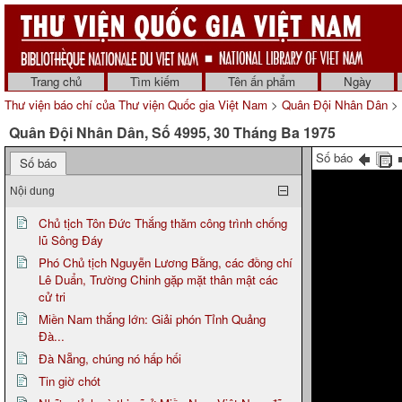
Trang chủ
Tìm kiếm
Tên ấn phẩm
Ngày
Thư viện báo chí của Thư viện Quốc gia Việt Nam
>
Quân Đội Nhân Dân
> 
Quân Đội Nhân Dân, Số 4995, 30 Tháng Ba 1975
Số báo
Số báo
Nội dung
Chủ tịch Tôn Đức Thắng thăm công trình chống
lũ Sông Đáy
Phó Chủ tịch Nguyễn Lương Bằng, các đồng chí
Lê Duẩn, Trường Chinh gặp mặt thân mật các
cử tri
Miền Nam thắng lớn: Giải phón Tỉnh Quảng
Đà...
Đà Nẵng, chúng nó hấp hối
Tin giờ chót