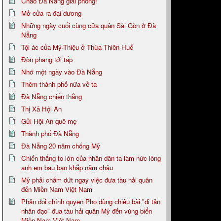
Chào Đà Nẵng giải phóng!
Mở cửa ra đại dương
Những ngày cuối cùng cửa quân Sài Gòn ở Đà
Nẵng
Tội ác của Mỹ-Thiệu ở Thừa Thiên-Huế
Đòn phang tới tấp
Nhớ một ngày vào Đà Nẵng
Thêm thành phố nữa về ta
Đà Nẵng chiến thắng
Thị Xã Hội An
Gửi Hội An quê mẹ
Thành phố Đà Nẵng
Đà Nẵng 20 năm chống Mỹ
Chiến thắng to lớn của nhân dân ta làm nức lòng
anh em bầu bạn khắp năm châu
Mỹ phải chấm dứt ngay việc đưa tàu hải quân
đến Miền Nam Việt Nam
Phản đối chính quyền Pho dùng chiêu bài "di tản
nhân đạo" đua tàu hải quân Mỹ đến vùng biển
Miền Nam Việt Nam