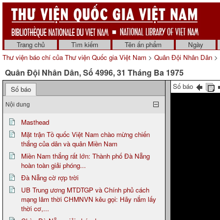
Trang chủ
Tìm kiếm
Tên ấn phẩm
Ngày
Thư viện báo chí của Thư viện Quốc gia Việt Nam
>
Quân Đội Nhân Dân
> 
Quân Đội Nhân Dân, Số 4996, 31 Tháng Ba 1975
Số báo
Số báo
Nội dung
Masthead
Mặt trận Tồ quốc Việt Nam chào mừng chiến
thắng của dân và quân Miền Nam
Miền Nam thắng rất lớn: Thành phố Đà Nẵng
hoàn toàn giải phóng...
Đà Nẵng cờ rợp trời
UB Trung ương MTDTGP và Chính phủ cách
mạng lâm thời CHMNVN kêu gọi: Hãy nắm lấy
thời cơ,...