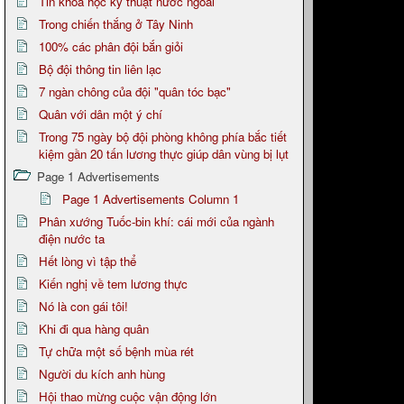
Tin khoa học kỹ thuật nước ngoài
Trong chiến thắng ở Tây Ninh
100% các phân đội bắn giỏi
Bộ đội thông tin liên lạc
7 ngàn chông của đội "quân tóc bạc"
Quân với dân một ý chí
Trong 75 ngày bộ đội phòng không phía bắc tiết
kiệm gần 20 tấn lương thực giúp dân vùng bị lụt
Page 1 Advertisements
Page 1 Advertisements Column 1
Phân xướng Tuốc-bin khí: cái mới của ngành
điện nước ta
Hết lòng vì tập thể
Kiến nghị về tem lương thực
Nó là con gái tôi!
Khi đi qua hàng quân
Tự chữa một số bệnh mùa rét
Người du kích anh hùng
Hội thao mừng cuộc vận động lớn