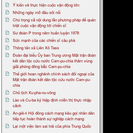
Ý kiến về thực hiện cuộc vận động lớn
Những ngày mở đầu sôi nổi
Chú trọng cả nội dung lẫn phương pháp để quán
triệt cuộc vận động tới chiến sĩ
Sư đoàn P trong năm huấn luyện 1978
Sức mạnh của các chiến sĩ cầu phà
Thông tấn xã Liên Xô Tass
Đoàn đại biểu Ủy ban Trung ương Mặt trận đoàn
kết dân tộc cứu nước Cam-pu-chia thăm vùng
giải phóng đông bắc Cam-pu-chia
Thế giới hoan nghênh chính sách đối ngoại của
Mặt trận đoàn kết dân tộc cứu nước Cam-pu-
chia
Chủ tịch Xu-pha-nu-vông
Lào và Cu-ba ký hiệp định miễn thị thực nhập
cảnh
An-giê-ri Hội đồng cách mạng kêu gọi nhân dân
tiếp tục hoàn thành sự nghiệp cách mạng
Lại một việc làm sai trái của phía Trung Quốc