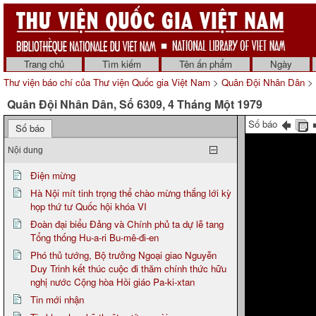
Trang chủ
Tìm kiếm
Tên ấn phẩm
Ngày
Thư viện báo chí của Thư viện Quốc gia Việt Nam
>
Quân Đội Nhân Dân
> 
Quân Đội Nhân Dân, Số 6309, 4 Tháng Một 1979
Số báo
Số báo
Nội dung
Điện mừng
Hà Nội mít tinh trọng thể chào mừng thắng lới kỳ
họp thứ tư Quốc hội khóa VI
Đoàn đại biểu Đảng và Chính phủ ta dự lễ tang
Tổng thống Hu-a-ri Bu-mê-đi-en
Phó thủ tướng, Bộ trưởng Ngoại giao Nguyễn
Duy Trinh kết thúc cuộc đi thăm chính thức hữu
nghị nước Cộng hòa Hồi giáo Pa-ki-xtan
Tin mới nhận