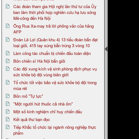
Các đoàn tham gia Hội nghị lần thứ tư của Ủy
ban lâm thời phối hợp nghiên cứu hạ lưu sông
Mê-công đến Hà Nội
Ông Rua Xa-may trả lời phỏng vấn của hãng
AFP
Đoàn Lê Lợi (Quân khu 4) 13 tiểu đoàn bắn đạt
loại giỏi, 415 tay súng bắn trúng 3 vòng 10
Làm công tác chuẩn bị chiến đấu toàn diện
Bốn chiến sĩ Hà Nội bắn giỏi
Các đội xung kích vệ sinh phòng dịch phục vụ
sức khỏe bộ đội vùng biên giới
Tổ chức tốt việc bảo vệ sức khỏe bộ đội trong
mùa rét
Bốn mỏ "Tự lực"
"Một người hút thuốc cả nhà ốm"
Một số kinh nghiệm chỉ huy chiến đấu
Kết quả thư bạn đọc
Tiếp Khắc tổ chức lại ngành nông nghiệp thực
phẩm