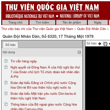
Trang chủ
Tìm kiếm
Tên ấn phẩm
Ngày
Thư viện báo chí của Thư viện Quốc gia Việt Nam
>
Quân Đội Nhân Dân
> 
Quân Đội Nhân Dân, Số 6320, 17 Tháng Một 1979
Số báo
Số báo
Nội dung
Tin vắn hàng ngày
Nghị quyết về Đông Nam Á của Hội nghị lần thứ
7 của Đoàn chủ tịch Tổ chức đoàn kết nhân dân
Á-Phi
Đoàn đại biểu Đảng và Chỉnh phủ nước Cộng
hòa Ghi-nê Bít-xao thăm hữu nghị nước ta
Đoàn đại biểu Mặt trận yêu nước Dim-ba-bu-ê
thăm hữu nghị Việt Nam
Thông báco của Bộ ngoại giao nước Cộng hòa
nhân dân Cam-pu-chia