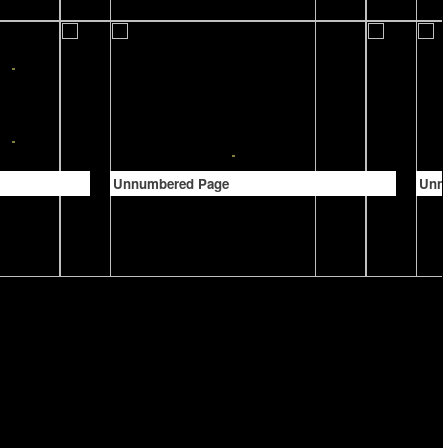
Unnumbered Page
Unn