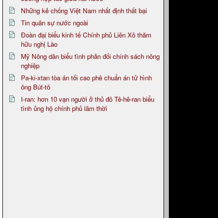
Những kẻ chống Việt Nam nhất định thất bại
Tin quân sự nước ngoài
Đoàn đại biểu kinh tế Chính phủ Liên Xô thăm
hữu nghị Lào
Mỹ Nông dân biểu tình phản đối chính sách nông
nghiệp
Pa-ki-xtan tòa án tối cao phê chuẩn án tử hình
ông Bút-tô
I-ran: hơn 10 vạn người ở thủ đô Tê-hê-ran biểu
tình ủng hộ chính phủ lâm thời