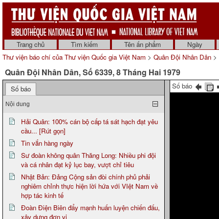
Trang chủ
Tìm kiếm
Tên ấn phẩm
Ngày
Thư viện báo chí của Thư viện Quốc gia Việt Nam
>
Quân Đội Nhân Dân
> 
Quân Đội Nhân Dân, Số 6339, 8 Tháng Hai 1979
Số báo
Số báo
Nội dung
Hải Quân: 100% cán bộ cấp tá sát hạch đạt yêu
cầu... [Rút gọn]
Tin vắn hàng ngày
Sư đoàn không quân Thăng Long: Nhiều phi đội
và cá nhân đạt kỷ lục bay, vượt chỉ tiêu
Nhật Bản: Đảng Cộng sản đòi chính phủ phải
nghiêm chỉnh thực hiện lời hứa với VIệt Nam về
hợp tác kinh tế
Đoàn Điện Biên đẩy mạnh huấn luyện chiến đấu,
xây dựng đơn vị