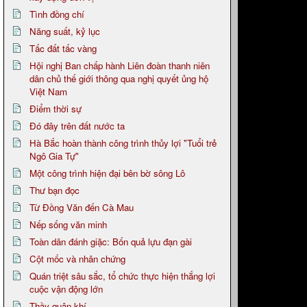
Tình đồng chí
Năng suất, kỷ lục
Tấc đất tấc vàng
Hội nghị Ban chấp hành Liên đoàn thanh niên
dân chủ thế giới thông qua nghị quyết ủng hộ
Việt Nam
Điểm thời sự
Đó đây trên đất nước ta
Hà Bắc hoàn thành công trình thủy lợi "Tuổi trẻ
Ngô Gia Tự"
Một công trình hiện đại bên bờ sông Lô
Thư bạn đọc
Từ Đồng Văn đến Cà Mau
Nếp sống văn minh
Toàn dân đánh giặc: Bốn quả lựu đạn gài
Cột mốc và nhân chứng
Quán triệt sâu sắc, tổ chức thực hiện thắng lợi
cuộc vận động lớn
Thầy quân khí