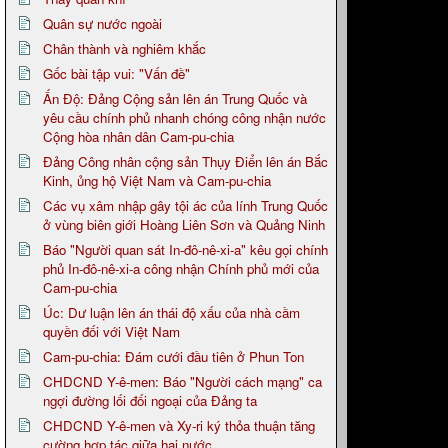
Quân sự nước ngoài
Chân thành và nghiêm khắc
Gốc bài tập vui: "Vấn đề"
Ấn Độ: Đảng Cộng sản lên án Trung Quốc và
yêu cầu chính phủ nhanh chóng công nhận nước
Cộng hòa nhân dân Cam-pu-chia
Đảng Công nhân cộng sản Thụy Điển lên án Bắc
Kinh, ủng hộ Việt Nam và Cam-pu-chia
Các vụ xâm nhập gây tội ác của lính Trung Quốc
ở vùng biên giới Hoàng Liên Sơn và Quảng Ninh
Báo "Người quan sát In-đô-nê-xi-a" kêu gọi chính
phủ In-đô-nê-xi-a công nhận Chính phủ mới của
Cam-pu-chia
Úc: Dư luận lên án thái độ xấu của nhà cầm
quyền đối với Việt Nam
Cam-pu-chia: Đám cưới đầu tiên ở Phun Ton
CHDCND Y-ê-men: Báo "Người cách mạng" ca
ngợi đường lối đối ngoại của Đảng ta
CHDCND Y-ê-men và Xy-ri ký thỏa thuận tăng
cường hợp tác giữa hai nước