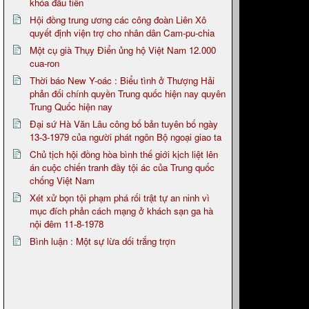
khóa đầu tiên
Hội đồng trung ương các công đoàn Liên Xô
quyết định viện trợ cho nhân dân Cam-pu-chia
Một cụ già Thụy Điển ủng hộ Việt Nam 12.000
cua-ron
Thời báo New Y-oác : Biểu tình ở Thượng Hải
phản đối chính quyền Trung quốc hiện nay quyên
Trung Quốc hiện nay
Đại sứ Hà Văn Lâu công bố bản tuyên bố ngày
13-3-1979 của người phát ngôn Bộ ngoại giao ta
Chủ tịch hội đồng hòa bình thế giới kịch liệt lên
án cuộc chiến tranh đầy tội ác của Trung quốc
chống Việt Nam
Xét xử bọn tội phạm phá rối trật tự an ninh vì
mục đích phản cách mạng ở khách sạn ga hà
nội đêm 11-8-1978
Bình luận : Một sự lừa dối trắng trợn