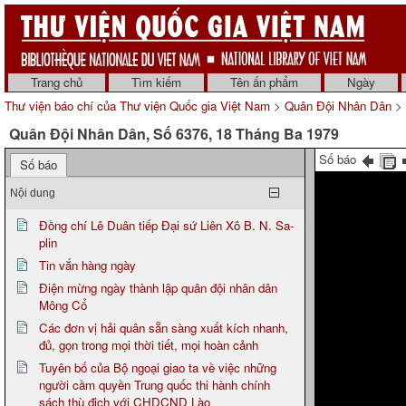
Trang chủ
Tìm kiếm
Tên ấn phẩm
Ngày
Thư viện báo chí của Thư viện Quốc gia Việt Nam
>
Quân Đội Nhân Dân
> 
Quân Đội Nhân Dân, Số 6376, 18 Tháng Ba 1979
Số báo
Số báo
Nội dung
Đồng chí Lê Duân tiếp Đại sứ Liên Xô B. N. Sa-
plin
Tin vắn hàng ngày
Điện mừng ngày thành lập quân đội nhân dân
Mông Cổ
Các đơn vị hải quân sẵn sàng xuất kích nhanh,
đủ, gọn trong mọi thời tiết, mọi hoàn cảnh
Tuyên bố của Bộ ngoại giao ta về việc những
người cầm quyền Trung quốc thi hành chính
sách thù địch với CHDCND Lào