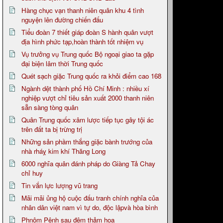
Hàng chục vạn thanh niên quân khu 4 tình
nguyện lên đường chiến đấu
Tiểu đoàn 7 thiết giáp đoàn S hành quân vượt
địa hình phức tạp,hoàn thành tốt nhiệm vụ
Vụ trưởng vụ Trung quốc Bộ ngoại giao ta gặp
đại biện lâm thời Trung quốc
Quét sạch giặc Trung quốc ra khỏi điểm cao 168
Ngành dệt thành phố Hồ Chí Minh : nhiều xí
nghiệp vượt chỉ tiêu sản xuất 2000 thanh niên
sẵn sàng tòng quân
Quân Trung quốc xâm lược tiếp tục gây tội ác
trên đất ta bị trừng trị
Những sản phầm thắng giặc bành trướng của
nhà rháỵ kim khí Thăng Long
6000 nghĩa quân đánh pháp do Giàng Tả Chay
chỉ huy
Tin vắn lực lượng vũ trang
Mãi mãi ủng hộ cuộc đấu tranh chính nghĩa của
nhân dân việt nam vì tự do, độc lậpvà hòa bình
Phnôm Pênh sau đêm thảm họa