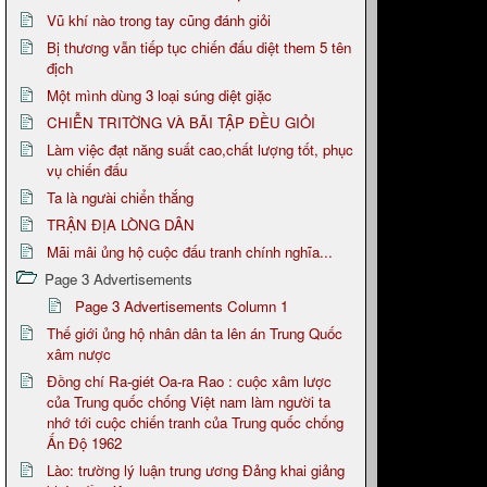
Vũ khí nào trong tay cũng đánh giỏi
Bị thương vẫn tiếp tục chiến đấu diệt them 5 tên
địch
Một mình dùng 3 loại súng diệt giặc
CHIỄN TRITỜNG VÀ BÃI TẬP ĐỀU GIỎI
Làm việc đạt năng suất cao,chất lượng tốt, phục
vụ chiến đấu
Ta là ngưài chiển thắng
TRẬN ĐỊA LÒNG DÂN
Mãi mâi ủng hộ cuộc đấu tranh chính nghĩa...
Page 3 Advertisements
Page 3 Advertisements Column 1
Thế giới ủng hộ nhân dân ta lên án Trung Quốc
xâm nược
Đồng chí Ra-giét Oa-ra Rao : cuộc xâm lược
của Trung quốc chống Việt nam làm người ta
nhớ tới cuộc chiến tranh của Trung quốc chống
Ấn Độ 1962
Lào: trường lý luận trung ương Đảng khai giảng