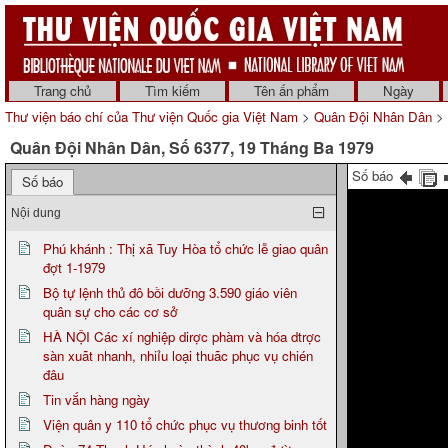
Trang chủ
Tìm kiếm
Tên ấn phẩm
Ngày
Thư viện báo chí của Thư viện Quốc gia Việt Nam
>
Quân Đội Nhân Dân
> 
Quân Đội Nhân Dân, Số 6377, 19 Tháng Ba 1979
Số báo
Số báo
Nội dung
Phú khánh : Thị xã Tuy Hòa tổ chức lễ giao quân
đợt 1-1979
Bộ tự lệnh thủ đô bồi dưỡng 3.590 giáo viên
quân sự cho các cơ sở
HÀ NỘI Các xí nghiệp dirợc phàm và hóa dtrợc
sàn xuãt nhanh, nhiỉu loại thuãc phục vụ chién
đâu
Tin vắn hàng ngày
Viện quân y 110 tổ chức phục vụ thương binh tốt