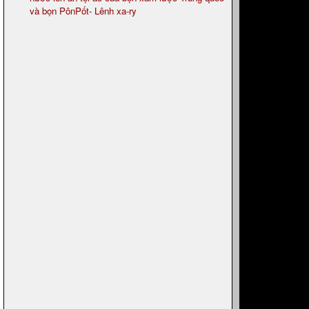
và bọn PônPốt- Lênh xa-ry