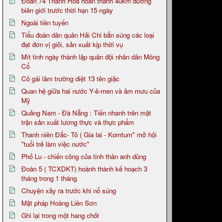
Đoàn 74 Thanh Hóa hoàn thành 40km đường
biên giới trước thời hạn 15 ngày
Ngoài tiền tuyến
Tiểu đoàn dân quân Hải Chi bắn súng các loại
đạt đơn vị giỏi, sản xuất kịp thời vụ
Mít tinh ngày thành lập quân đội nhân dân Mông
Cổ
Cô gái lâm trường diệt 13 tên giặc
Quan hệ giữa hai nước Y-ê-men và âm mưu của
Mỹ
Quảng Nam - Đà Nẵng : Tiến nhanh trên mặt
trận sản xuất lương thực và thực phẩm
Thanh niên Đắc- Tô ( Gia lai - Komtum" mở hội
"tuổi trẻ làm việc nước"
Phố Lu - chiến công của tinh thần anh dũng
Đoàn 5 ( TCXDKT) hoành thành kế hoạch 3
tháng trong 1 tháng
Chuyện xảy ra trước khi nổ súng
Mặt pháp Hoàng Liên Sơn
Ghi lại trong một hang chốt