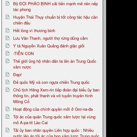
Bộ ĐỘI PHÁO BINH cải tiến mạnh mẽ nền nếp
tác phong
Huyện Thái Thụy chuẩn bị tốt công tác hậu cần
chiến đấu
Hết lòng vì thương binh
Lưu Văn Thanh, người thợ rừng dũng cảm
Y tá Nguyễn Xuân Quảng đánh giặc giỏi
-TIỄN CON
Thế giới ủng hộ nhân dân ta lên án Trung Quốc
xâm nược
Đẹp!
Đế quốc Mỹ và con ngựa chiến Trung quốc
Chủ tịch Hêng Xem-rin tiếp đoàn đại biểu ủy ban
thông tin, phát thanh và vô tuyến truyền hình
Mông Cổ
Hoạt động của chính quyền mởi ở Grơ-na-đa
Tội ác của quân Trung quốc xâm lược tại vùng
mỏ A-pa-tit Lào Cai
Tải ủy ban nhân quyền Liên hợp quốc : Nhiều
nước lên án tội ác của bọn xâm lược Trung quốc