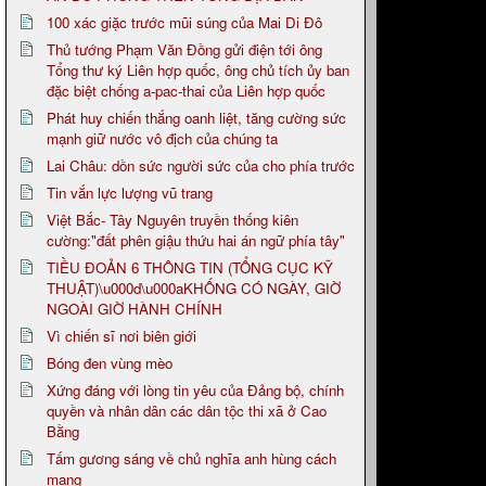
100 xác giặc trước mũi súng của Mai Di Đô
Thủ tướng Phạm Văn Đồng gửi điện tới ông
Tổng thư ký Liên hợp quốc, ông chủ tích ủy ban
đặc biệt chống a-pac-thai của Liên hợp quốc
Phát huy chiến thắng oanh liệt, tăng cường sức
mạnh giữ nước vô địch của chúng ta
Lai Châu: dồn sức người sức của cho phía trước
Tin vắn lực lượng vũ trang
Việt Bắc- Tây Nguyên truyền thống kiên
cường:"đất phên giậu thứu hai án ngữ phía tây"
TIỀU ĐOẢN 6 THÔNG TIN (TỔNG CỤC KỸ
THUẬT)\u000d\u000aKHỐNG CÓ NGÀY, GIỜ
NGOÀI GIỜ HÀNH CHÍNH
Vì chiến sĩ nơi biên giới
Bóng đen vùng mèo
Xứng đáng với lòng tin yêu của Đảng bộ, chính
quyền và nhân dân các dân tộc thi xã ở Cao
Bằng
Tấm gương sáng về chủ nghĩa anh hùng cách
mạng