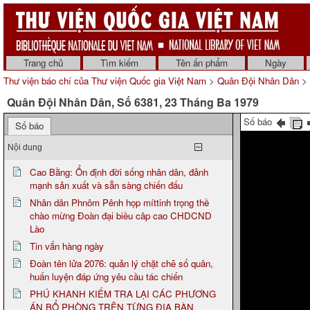
Trang chủ
Tìm kiếm
Tên ấn phẩm
Ngày
Thư viện báo chí của Thư viện Quốc gia Việt Nam
>
Quân Đội Nhân Dân
> 
Quân Đội Nhân Dân, Số 6381, 23 Tháng Ba 1979
Số báo
Số báo
Nội dung
Cao Bằng: Ổn định đời sống nhân dân, đảnh
mạnh sản xuất và sẵn sàng chiến đấu
Nhân dân Phnôm Pênh họp míttinh trọng thề
chào mừng Đoàn đại biều câp cao CHDCND
Lào
Tin vắn hàng ngày
Đoàn tên lửa 2076: quản lý chặt chẽ số quân,
huấn luyện đáp ứng yêu cầu tác chiến
PHÚ KHANH KIẾM TRA LẠI CÁC PHƯƠNG
ÁN BỔ PHÒNG TRÊN TỪNG ĐỊA BÀN