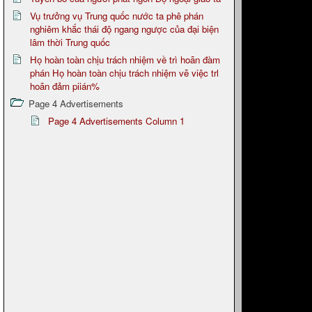
Vụ trưởng vụ Trung quốc nước ta phê phán
nghiêm khắc thái độ ngang ngược của đại biện
lâm thời Trung quốc
Họ hoàn toàn chịu trách nhiệm về trì hoãn đàm
phán Họ hoàn toàn chịu trách nhiệm vẽ việc trl
hoãn đảm piián%
Page 4 Advertisements
Page 4 Advertisements Column 1