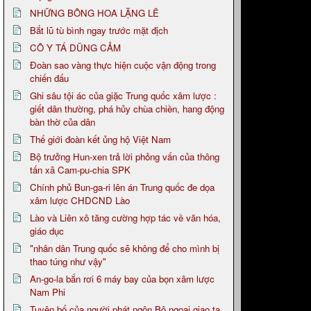
NHỮNG BÔNG HOA LẶNG LẼ
Bắt lũ tù bình ngay trước mặt địch
CÔ Y TÁ DŨNG CẢM
Đoàn sao vàng thực hiện cuộc vận động trong
chiến đấu
Ghi sâu tội ác của giặc Trung quốc xâm lược :
giết dân thường, phá hủy chùa chiền, hang động
bàn thờ của dân
Thế giới đoàn kết ủng hộ Việt Nam
Bộ trưởng Hun-xen trả lời phỏng vấn của thông
tấn xã Cam-pu-chia SPK
Chính phủ Bun-ga-ri lên án Trung quốc đe dọa
xâm lược CHDCND Lào
Lào và Liên xô tăng cường hợp tác về văn hóa,
giáo dục
"nhân dân Trung quốc sẽ không để cho mình bị
thao túng như vậy"
An-go-la bắn rơi 6 máy bay của bọn xâm lược
Nam Phi
Tuyên bố của người phát ngôn Bộ ngoại giao ta