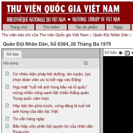
Trang chủ
Tìm kiếm
Tên ấn phẩm
Ngày
Thư viện báo chí của Thư viện Quốc gia Việt Nam
>
Quân Đội Nhân Dân
> 
Quân Đội Nhân Dân, Số 6384, 26 Tháng Ba 1979
Số báo
Số báo
Nội dung
Có nhiều biện pháp bồi dưỡng, rèn luyện, lựa
chọn đoàn viên ưu tú kết nạp vào Đảng
Họp mặt "tuổi trẻ anh hùng bảo vệ tổ quốc"
mừng chiến công oanh liệt chiến thắng quân
Trung quốc xâm lược
Hãy tiến lên phía trước, xứng đáng là tuổi trẻ
anh hùng của dân tộc Việt
Tin vắn hàng ngày
Bản hiệp ước phản bội quyền lợi của nhân dân
Pa-le-xtin