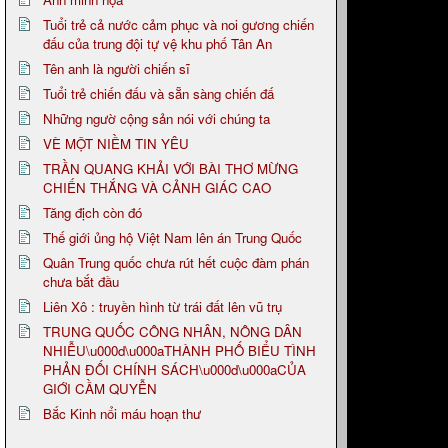
Tuổi trẻ cả nước cảm phục và noi gương chiến
đấu của trung đội tự vệ khu phố Tân An
Tên anh là người chiến sĩ
Tuổi trẻ chiến đấu và sẵn sàng chiến đấ
Những ngườ cộng sản nói với chúng ta
VÈ MỘT NIỀM TIN YÊU
TRẦN QUANG KHẢI VỚI BÀI THƠ MỪNG
CHIẾN THẮNG VÀ CẢNH GIÁC CAO
Tăng địch còn đó
Thế giới ủng hộ Việt Nam lên án Trung Quốc
Quân Trung quốc chưa rút hết cuộc đàm phán
chưa bắt đầu
Liên Xô : truyền hình từ trái đất lên vũ trụ
TRUNG QUỐC CÔNG NHÂN, NÔNG DÂN
NHIỄU\u000d\u000aTHÀNH PHỐ BIỂU TÌNH
PHẢN ĐỐI CHÍNH SÁCH\u000d\u000aCỦA
GIỚI CẦM QUYỄN
Bắc Kinh nổi máu hoạn thư