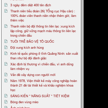
3 ngày đêm diệt 400 tên địch
Thanh niên tiểu đoàn 26( TỔng cục Hậu cần) :
100% đoàn viên thanh niên nhận thêm giờ, làm
thêm việc
Thanh niên bộ đội thông tin liên lạc :xung kích
lập công, giữ vững mạch máu thông tin liên lạc
trong chiến đấu
TUỒI TRỄ BẢO VỆ TỒ QUỐC
Đội xung kích anh hùng
Kinh tế quốc phòng ở tỉnh Quảng Ninh: sản xuất
than như bộ đội đánh giặc
Xác định bị thương vì chiến đấu, vì anh dũng
làm nhiệm vụ
Vấn đề xây dựng con người mới
Năm 1978, Viện thiết kế máy công nghiệp hoàn
thành 21 đề tài thiết kế và khảo nghiệm khoa
học
SÁNG KIẾN * NĂNG SUẤT * TIẼT KIỆM
Bóng đen vùng mèo
Ảnh minh họa