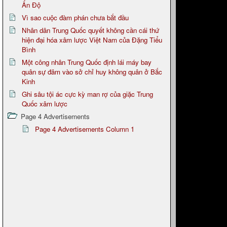
Ấn Độ
Vì sao cuộc đàm phán chưa bắt đầu
Nhân dân Trung Quốc quyết không cần cái thứ
hiện đại hóa xâm lược Việt Nam của Đặng Tiểu
Bình
Một công nhân Trung Quốc định lái máy bay
quân sự đâm vào sở chỉ huy không quân ở Bắc
Kinh
Ghi sâu tội ác cực kỳ man rợ của giặc Trung
Quốc xâm lược
Page 4 Advertisements
Page 4 Advertisements Column 1