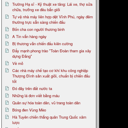
Trường Hạ sĩ - Kỹ thuật xe tăng: Lái xe, thợ sửa
chữa, trưởng xe đều bắn giỏi
Tự vệ nhà máy liên hợp dệt Vĩnh Phú, ngày đêm
thường trực sẵn sàng chiến đấu
Bốn cha con người thương binh
A Tin vắn hàng ngày
Bị thương vẫn chiến đấu kiên cường
Đẩy mạnh phong trào "Toàn Đoàn tham gia xây
dựng Đảng"
Về mỏ
Các nhà máy chế tạo cơ khí khu công nghiệp
Thượng Đình sản xuất giỏi, chuẩn bị chiến đấu
tốt
Đó đây trên đất nước ta
Những lá đơn viết bằng máu
Quân sự hóa toàn dân, vũ trang toàn dân
Bóng đen Vùng Mèo
Hà Tuyên chiến thắng quân Trung Quốc xâm
lược