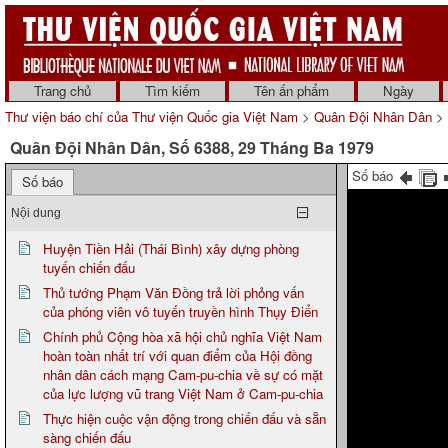
Trang chủ
Tìm kiếm
Tên ấn phẩm
Ngày
Thư viện báo chí của Thư viện Quốc gia Việt Nam
>
Quân Đội Nhân Dân
> 
Quân Đội Nhân Dân, Số 6388, 29 Tháng Ba 1979
Số báo
Số báo
Nội dung
Huyện Tiền Hải (Thái Bình) xây dựng phòng
tuyến chiến đấu
Thủ tướng Phạm Văn Đồng trả lời phỏng vấn
của phóng viên vô tuyến truyền hình Thụy Điển
Chính phủ Cộng hòa xã hội chủ nghĩa Việt Nam
hoàn toàn nhất trí với quan điểm của Hội đồng
nhân dân cách mạng Cam-pu-chia về sự có mặt
của lực lượng vũ trang Việt Nam ở Cam-pu-chia
Thực hiện cuộc vận động trong chiến đấu và sẵn
sàng chiến đấu