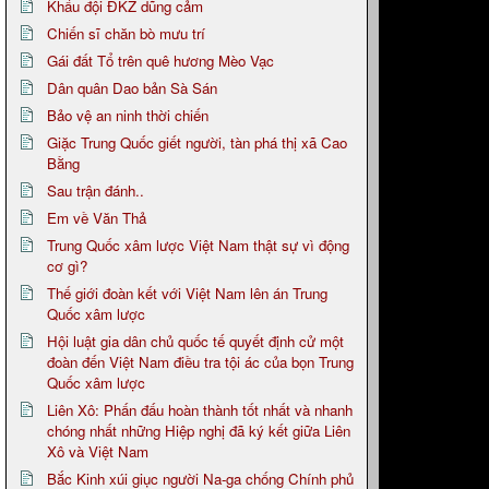
Khẩu đội ĐKZ dũng cảm
Chiến sĩ chăn bò mưu trí
Gái đất Tổ trên quê hương Mèo Vạc
Dân quân Dao bản Sà Sán
Bảo vệ an ninh thời chiến
Giặc Trung Quốc giết người, tàn phá thị xã Cao
Bằng
Sau trận đánh..
Em về Văn Thả
Trung Quốc xâm lược Việt Nam thật sự vì động
cơ gì?
Thế giới đoàn kết với Việt Nam lên án Trung
Quốc xâm lược
Hội luật gia dân chủ quốc tế quyết định cử một
đoàn đến Việt Nam điều tra tội ác của bọn Trung
Quốc xâm lược
Liên Xô: Phấn đấu hoàn thành tốt nhất và nhanh
chóng nhất những Hiệp nghị đã ký kết giữa Liên
Xô và Việt Nam
Bắc Kinh xúi giục người Na-ga chống Chính phủ