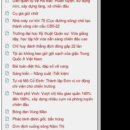
Dân quân tự vệ Hà Bắc: Huấn luyện, sử dụng
mìn, xây dựng làng, xã chiến đấu
Cụ già giữ chốt
Nhà máy cơ khí 75 (Cục đường sông) chế tạo
thành công cần cẩu CB5-22
Trường đại học Kỹ thuật Quân sự: Vừa giảng
dậy, học tập tốt vừa sẵn sàng chiến đấu cao
Chỉ huy đánh thắng địch đông gấp 22 lần
Tội ác không bao giờ gột sạch của giặc Trung
Quốc ở Việt Nam
Bài toán diệt thù, đáp số vẻ vang
Sáng kiến – Năng suất -Tiết kiệm
Tự vệ Mỏ Cổ Định: Thành lập Đơn vị cơ động
chi viện cho chiến trường
Thành phố Vinh: Vượt chị tiêu giao quân 140%
đến 166%, xây dựng nhiều cụm và phòng tuyến
chiến đấu
Bóng đen Vùng Mèo
Pháo binh đánh giỏi, bắn trúng
Dìm địch xuống sông Nậm Thị