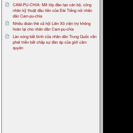
CAM-PU-CHIA: Mở lớp đào tạo cán bộ, công
nhân kỹ thuật đầu tiên của Đài Tiếng nói nhân
dân Cam-pu-chia
Nhiều đoàn thề xã hội Liên Xô viện trợ không
hoàn lại cho nhân dân Cam-pu-chia
Làn sóng bất bình của nhân dân Trung Quốc vẫn
phát triển bất chấp sự đàn áp của giới cầm
quyền