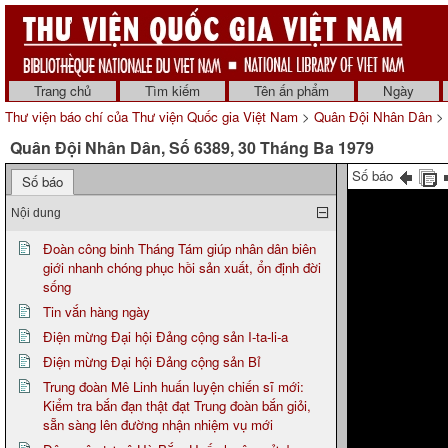
Trang chủ
Tìm kiếm
Tên ấn phẩm
Ngày
Thư viện báo chí của Thư viện Quốc gia Việt Nam
>
Quân Đội Nhân Dân
> 
Quân Đội Nhân Dân, Số 6389, 30 Tháng Ba 1979
Số báo
Số báo
Nội dung
Đoàn công binh Tháng Tám giúp nhân dân biên
giới nhanh chóng phục hồi sản xuất, ổn định đời
sống
Tin vắn hàng ngày
Điện mừng Đại hội Đảng cộng sản I-ta-li-a
Điện mừng Đại hội Đảng cộng sản Bỉ
Trung đoàn Mê Linh huấn luyện chiến sĩ mới:
Kiểm tra bắn đạn thật đạt Trung đoàn bắn giỏi,
sẵn sàng lên đường nhận nhiệm vụ mới