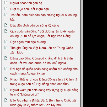
Người pháo thủ gan dạ
Diệt mục tiêu, tiết kiệm đạn
Tra tấn, hãm hiếp tàn bạo những người bị chúng
bắt
Đập đầu địch bên bờ sông Kỳ cùng
Qua cuộc vận động "Bồi dưỡng rèn luyện quần
chúng ưu tú để lựa chọn, kết nạp vào Đảng"
Dọn sạch mìn dọc đường
Thế giới ủng hộ Việt Nam, lên án Trung Quốc
xâm lược
Đảng Lao động Công-gô khẳng định tinh thần
đoàn kết với các nước Xã hội chủ nghĩa
Đòi bọn đế quốc phản động chấm dứt chống phá
cách mạng Áp-ga-ni-xtan
Pháp: Thắng lợi của Đảng Cộng sản và Cánh tả
trong cuộc bầu cử Hội đồng nhân dân tỉnh
Người Cam-pu-chia đang xây dựng lại cuộc sống
từ chỗ "không có gì"
Báo A-ca-ha-ta (Nhật Bản): Bọn Trung Quốc xâm
lược gây ra vụ thảm sát Sơn Mỹ mới