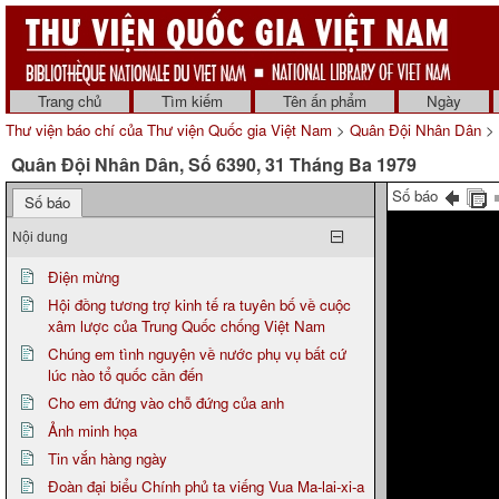
Trang chủ
Tìm kiếm
Tên ấn phẩm
Ngày
Thư viện báo chí của Thư viện Quốc gia Việt Nam
>
Quân Đội Nhân Dân
> 
Quân Đội Nhân Dân, Số 6390, 31 Tháng Ba 1979
Số báo
Số báo
Nội dung
Điện mừng
Hội đồng tương trợ kinh tế ra tuyên bố về cuộc
xâm lược của Trung Quốc chống Việt Nam
Chúng em tình nguyện về nước phụ vụ bất cứ
lúc nào tổ quốc cần đến
Cho em đứng vào chỗ đứng của anh
Ảnh minh họa
Tin vắn hàng ngày
Đoàn đại biểu Chính phủ ta viếng Vua Ma-lai-xi-a