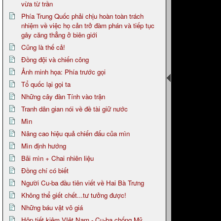
vừa từ trần
Phía Trung Quốc phải chịu hoàn toàn trách
nhiệm về việc họ cản trở đàm phán và tiếp tục
gây căng thẳng ở biên giới
Cũng là thế cả!
Đồng đội và chiến công
Ảnh minh họa: Phía trước gọi
Tổ quốc lại gọi ta
Những cây đàn Tính vào trận
Tranh dân gian nói về đề tài giữ nước
Mìn
Nâng cao hiệu quả chiến đấu của mìn
Mìn định hướng
Bãi mìn + Chai nhiên liệu
Đồng chí có biết
Người Cu-ba đầu tiên viết về Hai Bà Trưng
Không thể giết chết...tư tưởng được!
Những báu vật vô giá
Hộp tiết kiệm VIệt Nam - Cu-ba chống Mỹ