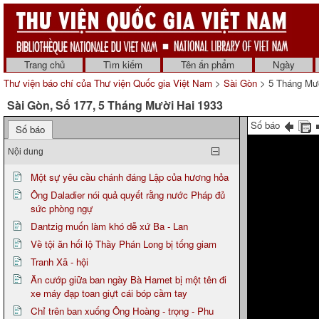
Trang chủ
Tìm kiếm
Tên ấn phẩm
Ngày
Thư viện báo chí của Thư viện Quốc gia Việt Nam
>
Sài Gòn
> 5 Tháng Mườ
Sài Gòn, Số 177, 5 Tháng Mười Hai 1933
Số báo
Số báo
Nội dung
Một sự yêu cầu chánh đáng Lập của hương hỏa
Ông Daladier nói quả quyết rằng nước Pháp đủ
sức phòng ngự
Dantzig muốn làm khó dễ xứ Ba - Lan
Về tội ăn hối lộ Thầy Phán Long bị tống giam
Tranh Xã - hội
Ăn cướp giữa ban ngày Bà Hamet bị một tên đi
xe máy đạp toan giựt cái bóp cầm tay
Chỉ trên ban xuống Ông Hoàng - trọng - Phu