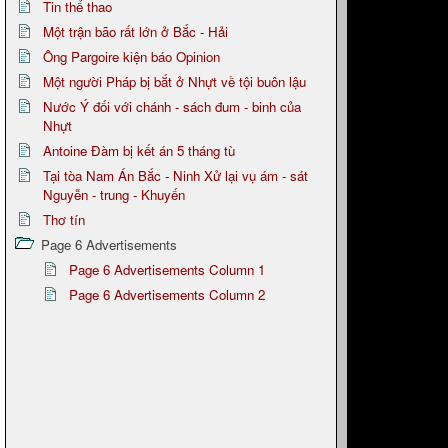
Tin thể thao
Một trận bão rất lớn ở Bắc - Hải
Ông Pargoire kiện báo Opinion
Một người Pháp bị bắt ở Nhựt về tội buôn lậu
Nước Ý đối với chánh - sách đum - binh của
Nhựt
Antoine Đàm bị kết án 5 tháng tù
Tại tòa Nam Án Bắc - Ninh Xử lại vụ ám - sát
Nguyễn - trung - Khuyến
Thơ tín
Page 6 Advertisements
Page 6 Advertisements Column 1
Page 6 Advertisements Column 2