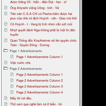
được thăng Võ - hiển - điện Đại - học - sĩ
Ông Ariyoshi viếng Uông - tinh - Vệ
Trên sân C.S.A Chỉ có Pestra kiếm được hai
jeux của nhà vô địch Huỳnh - văn - Giao mà thôi
Cô Huỳnh - t - Vang bị tình nhơn cắn sứt mũi
Nhựt quyết đánh Nga không phải là một tin đồn
huyễn
Quan Thống đốc Krautheimer sẽ lên quyền chức
Toàn - Quyền Đông - Dương
Page 1 Advertisements
Page 1 Advertisements Column 1
Việc nước nhà
Page 2 Advertisements
Page 2 Advertisements Column 1
Page 2 Advertisements Column 2
Page 2 Advertisements Column 3
Page 2 Advertisements Column 4
Mấy lời nói đầu
Thử xem qua nghề làm cá ở biển - hồ