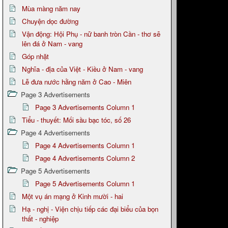
Mùa màng năm nay
Chuyện dọc đường
Vận động: Hội Phụ - nữ banh tròn Cần - thơ sẽ
lên đá ở Nam - vang
Góp nhặt
Nghĩa - địa của Việt - Kiều ở Nam - vang
Lễ đưa nước hằng năm ở Cao - Miên
Page 3 Advertisements
Page 3 Advertisements Column 1
Tiểu - thuyết: Mối sầu bạc tóc, số 26
Page 4 Advertisements
Page 4 Advertisements Column 1
Page 4 Advertisements Column 2
Page 5 Advertisements
Page 5 Advertisements Column 1
Một vụ án mạng ở Kinh mười - hai
Hạ - nghị - Viện chịu tiếp các đại biểu của bọn
thất - nghiệp