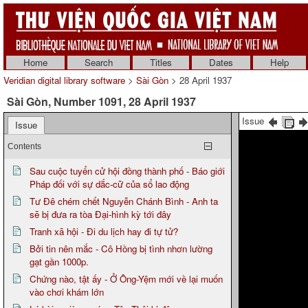
Home
Search
Titles
Dates
Help
Veridian digital library software
>
Sài Gòn
> 28 April 1937
Sài Gòn, Number 1091, 28 April 1937
Issue
Issue
Contents
Sau cuộc tuyển cử hội đồng thành phố - Báo giới
Pháp đối với sự dắc-cữ của sổ lao động
Tư Đê chém chết Nguyễn Chánh Bình - Anh ta
sẽ bị đưa ra tòa Đại-hình kỳ tới đây
Tranh xã hội - Đi du lịch hay đi tự tử?
Bởi tin nên mắc - Cô Hồng bị tình nhơn lường
gạt gần 1000p.
Chứng nào, tật ấy - Ở Ông-Yệm mới về lại muốn
vào chơi khám lớn