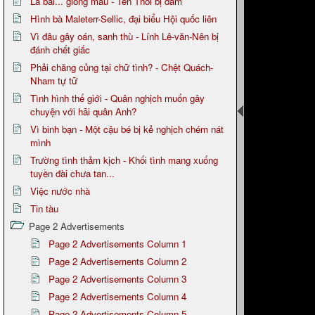
Lá bài... giòng máu - Tên Thôi bị đâm
Hình bà Maleterr-Sellic, đại biểu Hội quốc liên
Vì đâu gây oán, sanh thù - Lính Lê-văn-Nên bị
đánh chết giấc
Phải chăng củng tại chữ tình? - Chệt Quách-
Nham tự tữ
Tình hình thế giới - Quân nghịch muốn gây
chuyện với hãi quân Anh?
Vì binh bạn - Một cậu bé bị kẻ nghịch chém nát
mình
Trường tình thảm kịch - Khối tình mang xuống
tuyền đài chưa tan...
Việc nước nhà
Tin tàu
Page 2 Advertisements
Page 2 Advertisements Column 1
Page 2 Advertisements Column 2
Page 2 Advertisements Column 3
Page 2 Advertisements Column 4
Page 2 Advertisements Column 5