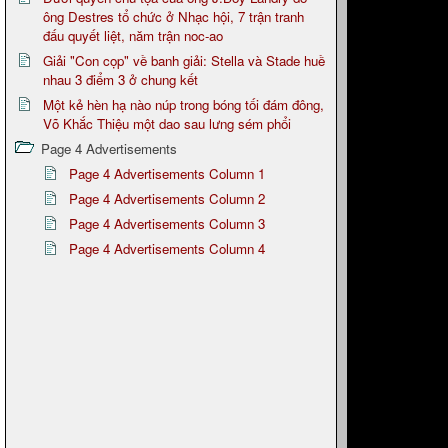
ông Destres tổ chức ở Nhạc hội, 7 trận tranh
đấu quyết liệt, năm trận noc-ao
Giải "Con cọp" về banh giải: Stella và Stade huề
nhau 3 điểm 3 ở chung kết
Một kẻ hèn hạ nào núp trong bóng tối đám đông,
Võ Khắc Thiệu một dao sau lưng sém phổi
Page 4 Advertisements
Page 4 Advertisements Column 1
Page 4 Advertisements Column 2
Page 4 Advertisements Column 3
Page 4 Advertisements Column 4