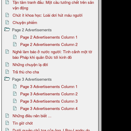
Tận tâm tranh đấu: Một cầu tướng chết trên sân
vận động
Chút ít khoa học: Loài dơi hút máu người
Chuyện phiếm
Page 2 Advertisements
Page 2 Advertisements Column 1
Page 2 Advertisements Column 2
Nghề làm báo ở nước người: Tình cảnh một tờ
báo Pháp khi quân Đức tới kinh đô
Những chuyện lạ đời
Trả thù cho cha
Page 3 Advertisements
Page 3 Advertisements Column 1
Page 3 Advertisements Column 2
Page 3 Advertisements Column 3
Page 3 Advertisements Column 4
Những điều nên biết ...
Tin giờ chót
Dưới quyền chủ tọa của ông J.Boy-Landry do