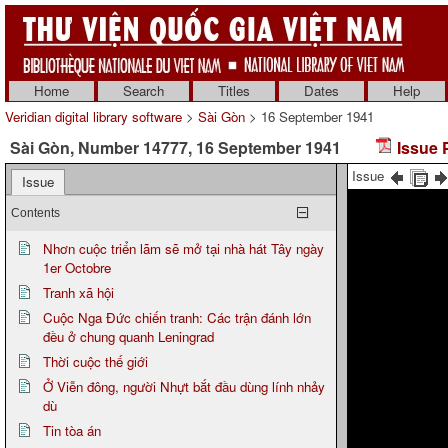
Home
Search
Titles
Dates
Help
Veridian digital library software
>
Sài Gòn
> 16 September 1941
Sài Gòn, Number 14777, 16 September 1941
Issue 
Issue
Issue
Contents
Nhơn cuộc triển lãm sẽ mở tại nhà hát Tây ngày
1er Octobre
Tranh xã hội
Cuộc Nga Đức chiến tranh: Các trận đánh lớn
đều ở chung quanh Leningrad
Thời cuộc thế giới
Ở Viễn đông, người Nhựt bắt đầu dùng lính nhảy
dù
Tin tòa án