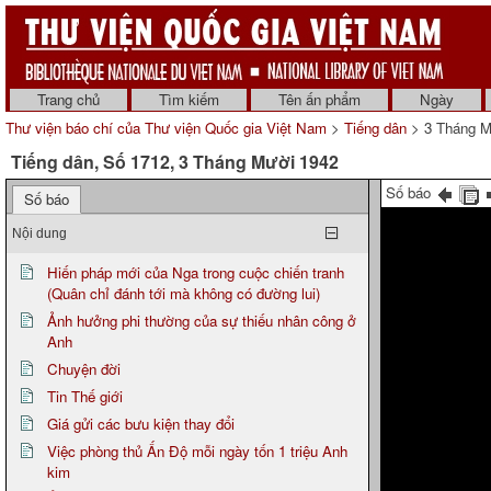
Trang chủ
Tìm kiếm
Tên ấn phẩm
Ngày
Thư viện báo chí của Thư viện Quốc gia Việt Nam
>
Tiếng dân
> 3 Tháng M
Tiếng dân, Số 1712, 3 Tháng Mười 1942
Số báo
Số báo
Nội dung
Hiến pháp mới của Nga trong cuộc chiến tranh
(Quân chỉ đánh tới mà không có đường lui)
Ảnh hưởng phi thường của sự thiếu nhân công ở
Anh
Chuyện đời
Tin Thế giới
Giá gửi các bưu kiện thay đổi
Việc phòng thủ Ấn Độ mỗi ngày tốn 1 triệu Anh
kim