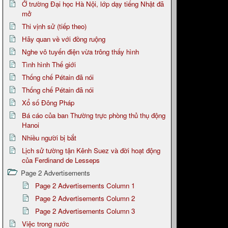
Ở trường Đại học Hà Nội, lớp dạy tiếng Nhật đã
mở
Thi vịnh sử (tiếp theo)
Hãy quan về với đồng ruộng
Nghe vô tuyến điện vừa trông thấy hình
Tình hình Thế giới
Thống chế Pétain đã nói
Thống chế Pétain đã nói
Xổ số Đông Pháp
Bá cáo của ban Thường trực phòng thủ thụ động
Hanoi
Nhiều người bị bắt
Lịch sử tường tận Kênh Suez và đời hoạt động
của Ferdinand de Lesseps
Page 2 Advertisements
Page 2 Advertisements Column 1
Page 2 Advertisements Column 2
Page 2 Advertisements Column 3
Việc trong nước