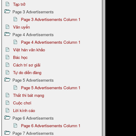
Tạp trở
Page 3 Advertisements
Page 3 Advertisements Column 1
Văn uyển
Page 4 Advertisements
Page 4 Advertisements Column 1
Việt hán văn khảo
Bác học
Cách trí sơ giải
Tự do diễn đàng
Page 5 Advertisements
Page 5 Advertisements Column 1
Thất thi bát mạng
Cuộc chơi
Lời kính cáo
Page 6 Advertisements
Page 6 Advertisements Column 1
Page 7 Advertisements