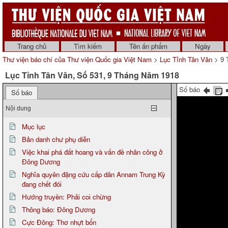
Trang chủ
Tìm kiếm
Tên ấn phẩm
Ngày
Thư viện báo chí của Thư viện Quốc gia Việt Nam
>
Lục Tỉnh Tân Văn
> 9 
Lục Tỉnh Tân Văn, Số 531, 9 Tháng Năm 1918
Số báo
Số báo
Nội dung
Mục lục
Bản danh chư phụ diễn
Việc khai phá đất hoang và vấn đề nhân công ở
Đông Dương
Nghĩa quyên đặng cứu cấp dân Annam Trung Kỳ
đang chết đói
Hướng truyền: Phải coi chừng
Thông báo: Đông Dương
Cực Đông: Thơ nhựt bổn