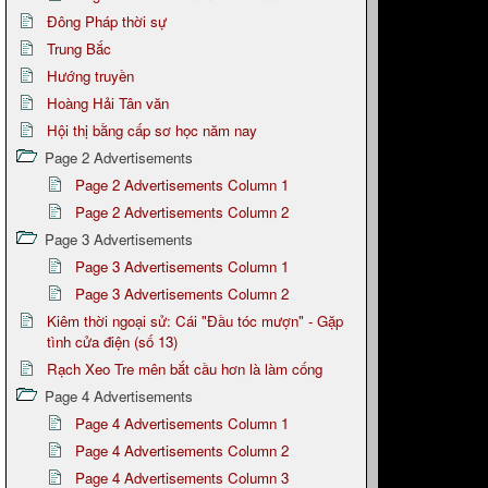
Đông Pháp thời sự
Trung Bắc
Hướng truyền
Hoàng Hải Tân văn
Hội thị bằng cấp sơ học năm nay
Page 2 Advertisements
Page 2 Advertisements Column 1
Page 2 Advertisements Column 2
Page 3 Advertisements
Page 3 Advertisements Column 1
Page 3 Advertisements Column 2
Kiêm thời ngoại sử: Cái "Đầu tóc mượn" - Gặp
tình cửa điện (số 13)
Rạch Xeo Tre mên bắt cầu hơn là làm cống
Page 4 Advertisements
Page 4 Advertisements Column 1
Page 4 Advertisements Column 2
Page 4 Advertisements Column 3