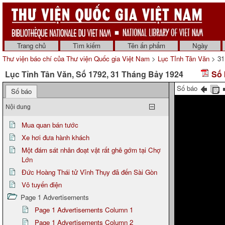
Trang chủ
Tìm kiếm
Tên ấn phẩm
Ngày
Thư viện báo chí của Thư viện Quốc gia Việt Nam
>
Lục Tỉnh Tân Văn
> 31
Lục Tỉnh Tân Văn, Số 1792, 31 Tháng Bảy 1924
Số 
Số báo
Số báo
Nội dung
Mua quan bán tước
Xe hơi đưa hành khách
Một đám sát nhân đoạt vật rất ghê gớm tại Chợ
Lớn
Đức Hoàng Thái tử Vĩnh Thụy đã đến Sài Gòn
Vô tuyến điện
Page 1 Advertisements
Page 1 Advertisements Column 1
Page 1 Advertisements Column 2