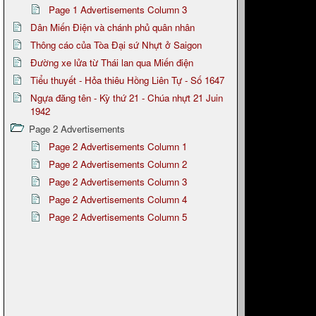
Page 1 Advertisements Column 3
Dân Miến Điện và chánh phủ quân nhân
Thông cáo của Tòa Đại sứ Nhựt ở Saigon
Đường xe lửa từ Thái lan qua Miến điện
Tiểu thuyết - Hỏa thiêu Hồng Liên Tự - Số 1647
Ngựa đăng tên - Kỳ thứ 21 - Chúa nhựt 21 Juin
1942
Page 2 Advertisements
Page 2 Advertisements Column 1
Page 2 Advertisements Column 2
Page 2 Advertisements Column 3
Page 2 Advertisements Column 4
Page 2 Advertisements Column 5