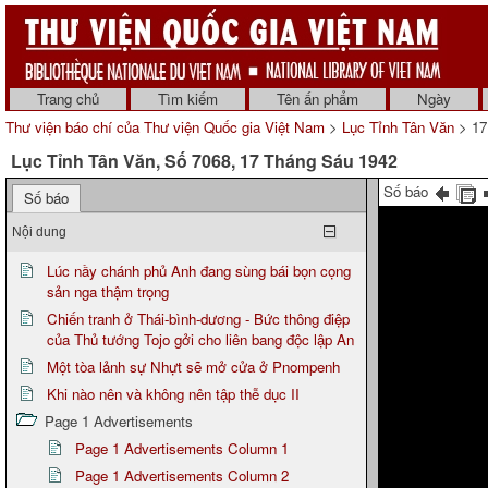
Trang chủ
Tìm kiếm
Tên ấn phẩm
Ngày
Thư viện báo chí của Thư viện Quốc gia Việt Nam
>
Lục Tỉnh Tân Văn
> 17
Lục Tỉnh Tân Văn, Số 7068, 17 Tháng Sáu 1942
Số báo
Số báo
Nội dung
Lúc nầy chánh phủ Anh đang sùng bái bọn cọng
sản nga thậm trọng
Chiến tranh ở Thái-bình-dương - Bức thông điệp
của Thủ tướng Tojo gởi cho liên bang độc lập An
Một tòa lảnh sự Nhựt sẽ mở cửa ở Pnompenh
Khi nào nên và không nên tập thễ dục II
Page 1 Advertisements
Page 1 Advertisements Column 1
Page 1 Advertisements Column 2