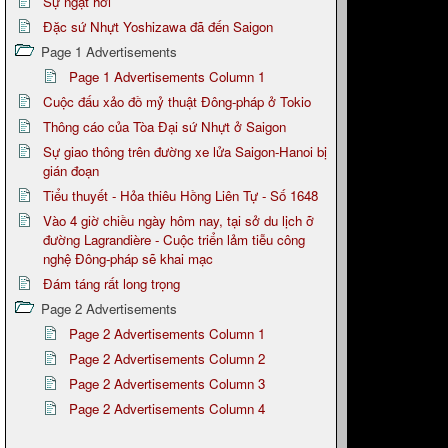
Sự ngạt hơi
Đặc sứ Nhựt Yoshizawa đã đến Saigon
Page 1 Advertisements
Page 1 Advertisements Column 1
Cuộc đấu xảo đồ mỷ thuật Đông-pháp ở Tokio
Thông cáo của Tòa Đại sứ Nhựt ở Saigon
Sự giao thông trên đường xe lửa Saigon-Hanoi bị
gián đoạn
Tiểu thuyết - Hỏa thiêu Hồng Liên Tự - Số 1648
Vào 4 giờ chiều ngày hôm nay, tại sở du lịch ỡ
đường Lagrandière - Cuộc triển lảm tiễu công
nghệ Đông-pháp sẽ khai mạc
Đám táng rất long trọng
Page 2 Advertisements
Page 2 Advertisements Column 1
Page 2 Advertisements Column 2
Page 2 Advertisements Column 3
Page 2 Advertisements Column 4