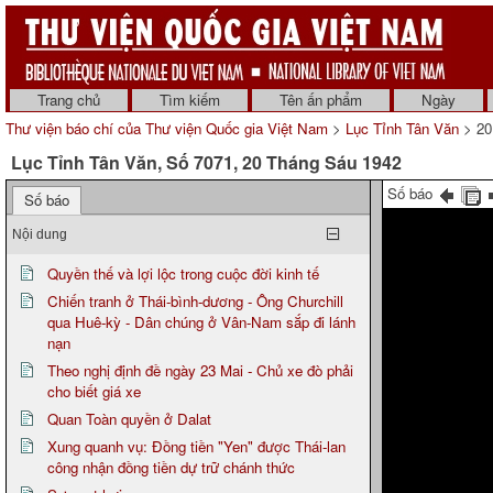
Trang chủ
Tìm kiếm
Tên ấn phẩm
Ngày
Thư viện báo chí của Thư viện Quốc gia Việt Nam
>
Lục Tỉnh Tân Văn
> 20
Lục Tỉnh Tân Văn, Số 7071, 20 Tháng Sáu 1942
Số báo
Số báo
Nội dung
Quyền thế và lợi lộc trong cuộc đời kinh tế
Chiến tranh ở Thái-bình-dương - Ông Churchill
qua Huê-kỳ - Dân chúng ở Vân-Nam sắp đi lánh
nạn
Theo nghị định đề ngày 23 Mai - Chủ xe đò phải
cho biết giá xe
Quan Toàn quyền ở Dalat
Xung quanh vụ: Đồng tiền "Yen" được Thái-lan
công nhận đồng tiền dự trữ chánh thức