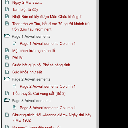
Ngày 2 Mai sau...
Tam biệt từ đây
Nhật Bản có lấy được Mãn Châu không ?
Toan trốn về Tàu, bắt được 79 người khách trú
trốn dưới tàu Prominent
Page 1 Advertisements
Page 1 Advertisements Column 1
Một cách trừn nạn kinh tế
Phi lôi
Cuộc hát giúp hội Phổ tế hàng tỉnh
Sức khỏe như sắt
Page 2 Advertisements
Page 2 Advertisements Column 1
Tiểu thuyết: Cái vòng sắt (Số 3)
Page 3 Advertisements
Page 3 Advertisements Column 1
Chương-trình Hội «Jeanne d’Arc» Ngày thứ bảy
7 Mai 1932
Ba người trúng độc suýt chết