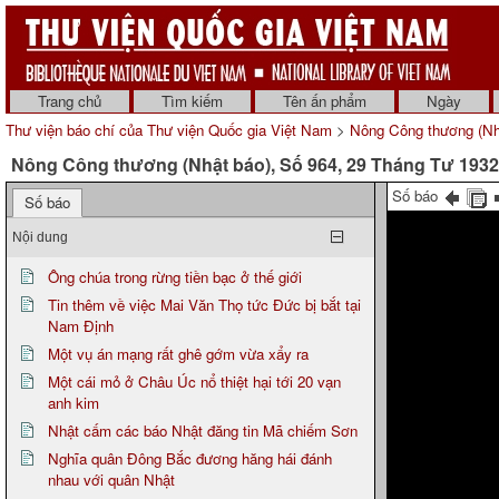
Trang chủ
Tìm kiếm
Tên ấn phẩm
Ngày
Thư viện báo chí của Thư viện Quốc gia Việt Nam
>
Nông Công thương (Nh
Nông Công thương (Nhật báo), Số 964, 29 Tháng Tư 1932
Số báo
Số báo
Nội dung
Ông chúa trong rừng tiền bạc ở thế giới
Tin thêm về việc Mai Văn Thọ tức Đức bị bắt tại
Nam Định
Một vụ án mạng rất ghê gớm vừa xẩy ra
Một cái mỏ ở Châu Úc nổ thiệt hại tới 20 vạn
anh kim
Nhật cấm các báo Nhật đăng tin Mã chiếm Sơn
Nghĩa quân Đông Bắc đương hăng hái đánh
nhau với quân Nhật