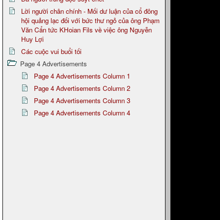
Lời người chân chính - Mối dư luận của cổ đông
hội quảng lạc đối với bức thư ngỏ của ông Phạm
Văn Cẩn tức KHoian Fils về việc ông Nguyễn
Huy Lợi
Các cuộc vui buổi tối
Page 4 Advertisements
Page 4 Advertisements Column 1
Page 4 Advertisements Column 2
Page 4 Advertisements Column 3
Page 4 Advertisements Column 4