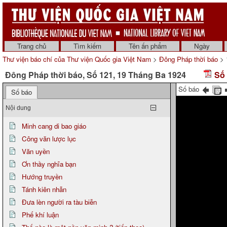
Trang chủ
Tìm kiếm
Tên ấn phẩm
Ngày
Thư viện báo chí của Thư viện Quốc gia Việt Nam
>
Đông Pháp thời báo
> 
Đông Pháp thời báo, Số 121, 19 Tháng Ba 1924
Số 
Số báo
Số báo
Nội dung
Minh cang di bao giáo
Công văn lược lục
Văn uyền
Ơn thầy nghĩa bạn
Hướng truyền
Tánh kiên nhẫn
Đưa lèn người ra tàu biễn
Phế khí luận