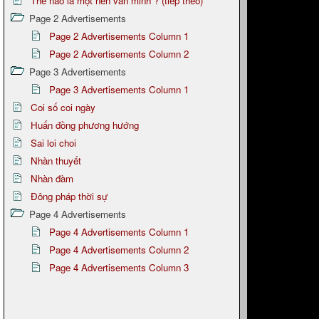
Thế nào là một nền văn minh ? (tiếp theo)
Page 2 Advertisements
Page 2 Advertisements Column 1
Page 2 Advertisements Column 2
Page 3 Advertisements
Page 3 Advertisements Column 1
Coi số coi ngày
Huấn đồng phương hướng
Sai loi choi
Nhàn thuyết
Nhàn đàm
Đông pháp thời sự
Page 4 Advertisements
Page 4 Advertisements Column 1
Page 4 Advertisements Column 2
Page 4 Advertisements Column 3