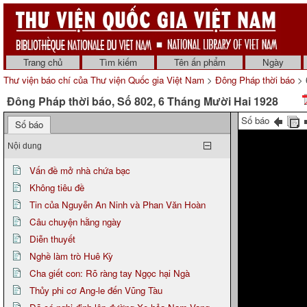
Trang chủ
Tìm kiếm
Tên ấn phẩm
Ngày
Thư viện báo chí của Thư viện Quốc gia Việt Nam
>
Đông Pháp thời báo
> 
Đông Pháp thời báo, Số 802, 6 Tháng Mười Hai 1928
Số báo
Số báo
Nội dung
Vấn đề mở nhà chứa bạc
Không tiêu đề
Tin của Nguyễn An Ninh và Phan Văn Hoàn
Câu chuyện hằng ngày
Diễn thuyết
Nghề làm trò Huê Kỳ
Cha giết con: Rõ ràng tay Ngọc hại Ngà
Thủy phi cơ Ang-le đến Vũng Tàu