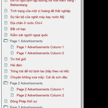
Đã có nghị định lập đường Xe hỏa Nam Vang -
Battambang
Tình trạng của một vị hoàng đế thất nghiệp
Sự tấn bộ của nghề máy bay nước Mỹ
Địa chấn ở nước Chi-li
Bắt cờ bạc
Kiểm sát người ngoại quốc
Page 1 Advertisements
Page 1 Advertisements Column 1
Page 1 Advertisements Column 2
Tin thế giới
Hài đàm
Trồng trái để trừ bịnh lao (tiếp theo và hết)
Chuyện không xưa mấy: Cái dù sơn dầu
Page 2 Advertisements
Page 2 Advertisements Column 1
Page 2 Advertisements Column 2
Đông Pháp thời sự
Page 3 Advertisements