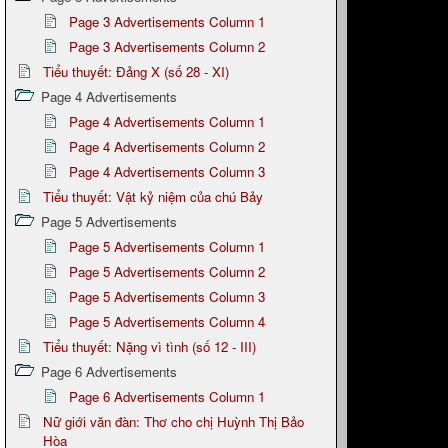
Page 3 Advertisements Column 1
Page 3 Advertisements Column 2
Tiểu thuyết: Đảng X (số 28 - XI)
Page 4 Advertisements
Page 4 Advertisements Column 1
Page 4 Advertisements Column 2
Page 4 Advertisements Column 3
Tiểu thuyết: Vật kỷ niệm của chú Bảy
Page 5 Advertisements
Page 5 Advertisements Column 1
Page 5 Advertisements Column 2
Page 5 Advertisements Column 3
Page 5 Advertisements Column 4
Tiểu thuyết: Nặng vì tình (số 12 - III)
Page 6 Advertisements
Page 6 Advertisements Column 1
Nữ giới văn đàn: Thơ cho chị Huỳnh Thị Bảo
Hòa