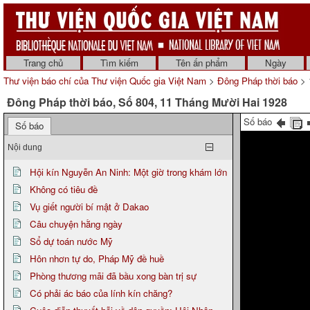
Trang chủ
Tìm kiếm
Tên ấn phẩm
Ngày
Thư viện báo chí của Thư viện Quốc gia Việt Nam
>
Đông Pháp thời báo
> 
Đông Pháp thời báo, Số 804, 11 Tháng Mười Hai 1928
Số báo
Số báo
Nội dung
Hội kín Nguyễn An Ninh: Một giờ trong khám lớn
Không có tiêu đề
Vụ giết người bí mật ở Dakao
Câu chuyện hằng ngày
Sổ dự toán nước Mỹ
Hôn nhơn tự do, Pháp Mỹ đề huề
Phòng thương mãi đã bầu xong bàn trị sự
Có phải ác báo của lính kín chăng?