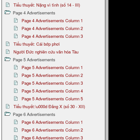
Tiểu thuyết: Nặng vì tình (số 14 - III)
Page 4 Advertisements
Page 4 Advertisements Column 1
Page 4 Advertisements Column 2
Page 4 Advertisements Column 3
Tiểu thuyết: Cái bớp phơi
Người Đức nghiên cứu văn hóa Tàu
Page 5 Advertisements
Page 5 Advertisements Column 1
Page 5 Advertisements Column 2
Page 5 Advertisements Column 3
Page 5 Advertisements Column 4
Page 5 Advertisements Column 5
Tiểu thuyết:\u000d Đảng X (số 30 - XII)
Page 6 Advertisements
Page 6 Advertisements Column 1
Page 6 Advertisements Column 2
Page 6 Advertisements Column 3