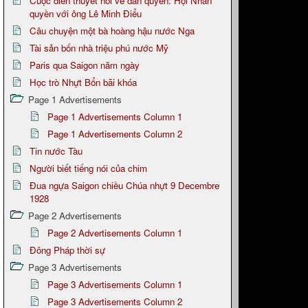
Cuộc diễn thuyết hỗi về dân quyền: Hội Nhân
quyền với ông Lê Minh Điểu
Câu chuyện một bà hoàng hậu nước Nga
Tài sản bốn nhà triệu phú nước Mỹ
Paris qua Saigon năm ngày
Học trò Nhựt Bổn bãi khóa
Page 1 Advertisements
Page 1 Advertisements Column 1
Page 1 Advertisements Column 2
Tin nước Tàu
Người biết tiếng nói của chim
Đua ngựa Saigon chiều Chúa nhựt 9 Decembre
1928
Page 2 Advertisements
Page 2 Advertisements Column 1
Đông Pháp thời sự
Page 3 Advertisements
Page 3 Advertisements Column 1
Page 3 Advertisements Column 2