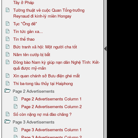
Tây ở Pháp
Tường thuật về cuộc Quan Tổng-trưởng
Reynaud đi kinh-lý miền Hongay
Tục "Ông đẻ"
Tin tức gần xa...
Tin thể thao
Bức tranh xã hội: Một người cha tốt
Năm tên cướp bị bắt
Đồng bào Nam kỳ giúp nạn dân Nghệ Tĩnh: Kết-
quả được mỹ-mãn
Xin quan chánh sở Bưu điện ghé mắt
Thi ba-tong tầu thủy tại Haiphong
Page 2 Advertisements
Page 2 Advertisements Column 1
Page 2 Advertisements Column 2
Số còn nặng nợ má đào chăng ?
Page 3 Advertisements
Page 3 Advertisements Column 1
Page 3 Advertisements Column 2