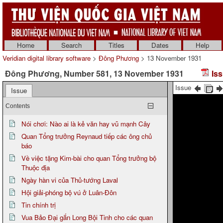
Home
Search
Titles
Dates
Help
Veridian digital library software
>
Đông Phương
> 13 November 1931
Đông Phương, Number 581, 13 November 1931
Iss
Issue
Issue
Contents
Nói chơi: Nào ai là kẻ văn hay vũ mạnh Cây
Quan Tổng trưởng Reynaud tiếp các ông chủ
báo
Về việc tặng Kim-bài cho quan Tổng trưởng bộ
Thuộc địa
Ngày hàn vi của Thủ-tướng Laval
Hội giải-phóng bộ vú ở Luân-Đôn
Tin chính trị
Vua Bảo Đại gắn Long Bội Tinh cho các quan