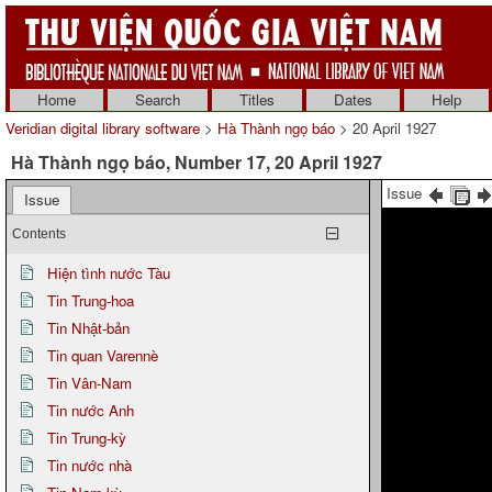
Home
Search
Titles
Dates
Help
Veridian digital library software
>
Hà Thành ngọ báo
> 20 April 1927
Hà Thành ngọ báo, Number 17, 20 April 1927
Issue
Issue
Contents
Hiện tình nước Tàu
Tin Trung-hoa
Tin Nhật-bản
Tin quan Varennè
Tin Vân-Nam
Tin nước Anh
Tin Trung-kỳ
Tin nước nhà