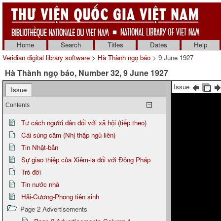
Home
Search
Titles
Dates
Help
Veridian digital library software
>
Hà Thành ngọ báo
> 9 June 1927
Hà Thành ngọ báo, Number 32, 9 June 1927
Issue
Issue
Contents
Tư cách người dân đối với xã hội (tiếp theo)
Cái súng câm (Nhị thập ngũ liên)
Tin Nhật-bản
Sự giao thiệp của Xiêm-la đối với Đông Pháp
Trò đời
Tin nước nhà
Hải-Cương-Phong tiên sinh
Page 2 Advertisements