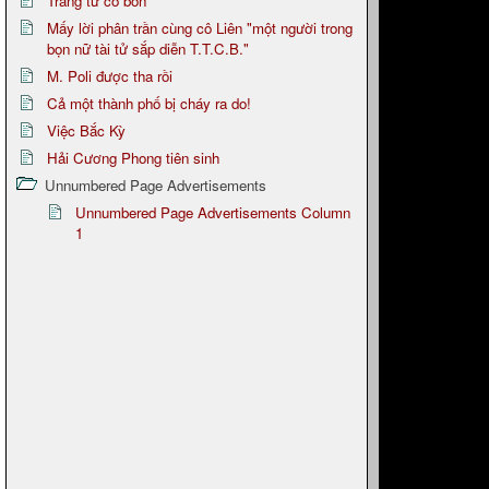
Trang tử cổ bồn
Mấy lời phân trần cùng cô Liên "một người trong
bọn nữ tài tử sắp diễn T.T.C.B."
M. Poli được tha rồi
Cả một thành phố bị cháy ra do!
Việc Bắc Kỳ
Hải Cương Phong tiên sinh
Unnumbered Page Advertisements
Unnumbered Page Advertisements Column
1