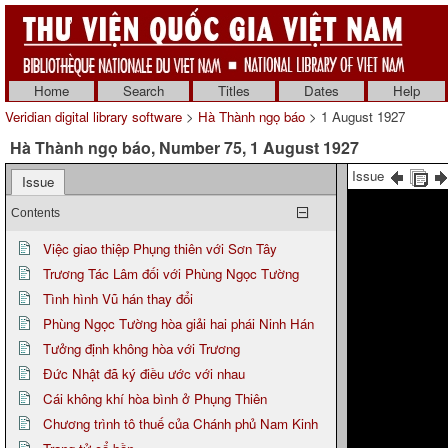
Home
Search
Titles
Dates
Help
Veridian digital library software
>
Hà Thành ngọ báo
> 1 August 1927
Hà Thành ngọ báo, Number 75, 1 August 1927
Issue
Issue
Contents
Việc giao thiệp Phụng thiên với Sơn Tây
Trương Tác Lâm đối với Phùng Ngọc Tường
Tình hình Vũ hán thay đổi
Phùng Ngọc Tường hòa giải hai phái Ninh Hán
Tưởng định không hòa với Trương
Đức Nhật đã ký điều ước với nhau
Cái không khí hòa bình ở Phụng Thiên
Chương trình tô thuế của Chánh phủ Nam Kinh