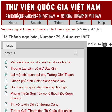
Home
Search
Titles
Dates
Help
Veridian digital library software
>
Hà Thành ngọ báo
> 5 August 1927
Hà Thành ngọ báo, Number 79, 5 August 1927
Issue
Issue
Contents
Vấn đề khoa học đối với tiền đồ xã hội ta
Trương tác Lâm cố giữ Bảo định
Lại một chi quân qui phụ Tưởng Giới Thạch
Chánh phủ tỉnh Chiết giang thành lập
Bộ chánh trị quốc dân triệu tập hội nghị
Phụng Thiên Sơn Tây có lẽ thỏa hiệp được
chăng?
Tin vô tuyến điện ở Hương Cảng
Tưởng Giới Thạch đến Từ Châu đốc chiến