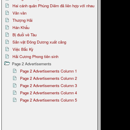
Hai cánh quân Phùng Diêm đã liên hợp với nhau
Văn vần
Thượng Hải
Hán Khẩu
Bị đuổi về Tàu
Sản vật Đông Dương xuất cảng
Việc Bắc Kỳ
Hải Cương Phong tiên sinh
Page 2 Advertisements
Page 2 Advertisements Column 1
Page 2 Advertisements Column 2
Page 2 Advertisements Column 3
Page 2 Advertisements Column 4
Page 2 Advertisements Column 5