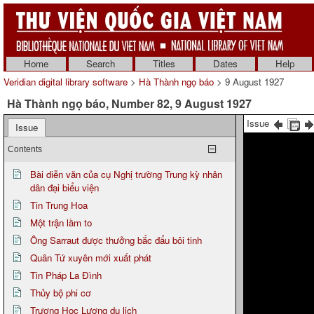
Home
Search
Titles
Dates
Help
Veridian digital library software
>
Hà Thành ngọ báo
> 9 August 1927
Hà Thành ngọ báo, Number 82, 9 August 1927
Issue
Issue
Contents
Bài diễn văn của cụ Nghị trường Trung kỳ nhân
dân đại biểu viện
Tin Trung Hoa
Một trận lầm to
Ông Sarraut được thưởng bắc đẩu bôi tinh
Quân Tứ xuyên mới xuất phát
Tin Pháp La Đình
Thủy bộ phi cơ
Trương Học Lương du lịch