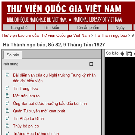
Trang chủ
Tìm kiếm
Tên ấn phẩm
Ngày
Thư viện báo chí của Thư viện Quốc gia Việt Nam
>
Hà Thành ngọ báo
> 9
Hà Thành ngọ báo, Số 82, 9 Tháng Tám 1927
Số báo
Số báo
Nội dung
Bài diễn văn của cụ Nghị trường Trung kỳ nhân
dân đại biểu viện
Tin Trung Hoa
Một trận lầm to
Ông Sarraut được thưởng bắc đẩu bôi tinh
Quân Tứ xuyên mới xuất phát
Tin Pháp La Đình
Thủy bộ phi cơ
Trương Học Lương du lịch