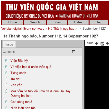
Home
Search
Titles
Dates
Help
Veridian digital library software
>
Hà Thành ngọ báo
> 14 September 1927
Hà Thành ngọ báo, Number 112, 14 September 1927
Issue
Issue
Contents
Việc Bắc Kỳ
Về việc học ở chốn thôn quê
Tiếng oanh
Trò đời
Văn vần
Mới bốm ba tuổi đầu mà đã đi qua Đại Tây
Dương hai lần
Con sông máu!
Ninh Hán hợp tác