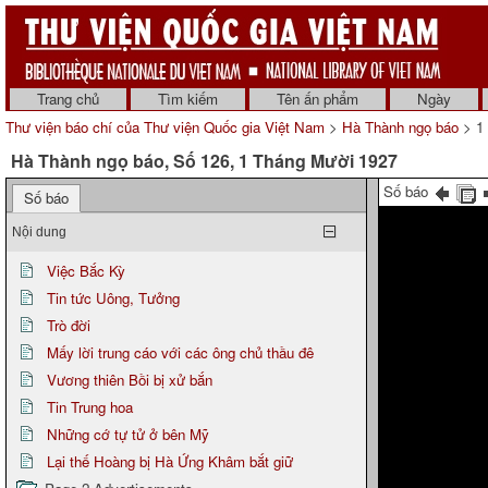
Trang chủ
Tìm kiếm
Tên ấn phẩm
Ngày
Thư viện báo chí của Thư viện Quốc gia Việt Nam
>
Hà Thành ngọ báo
> 1
Hà Thành ngọ báo, Số 126, 1 Tháng Mười 1927
Số báo
Số báo
Nội dung
Việc Bắc Kỳ
Tin tức Uông, Tưởng
Trò đời
Mấy lời trung cáo với các ông chủ thầu đê
Vương thiên Bồi bị xử bắn
Tin Trung hoa
Những cớ tự tử ở bên Mỹ
Lại thế Hoàng bị Hà Ứng Khâm bắt giữ