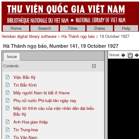
Home
Search
Titles
Dates
Help
Veridian digital library software
>
Hà Thành ngọ báo
> 19 October 1927
Hà Thành ngọ báo, Number 141, 19 October 1927
Issue
Issue
Contents
Việc Bắc Kỳ
Tin Bắc Kinh
Mấy người Nam bị bắt ở Havre
Phụ nữ nước Phi-luật-tân ngày nay
Mấy lời thỉnh cầu của viện nhân dân đại biểu
Bắc Kỳ
Anh Hoa giao thiệp
Tin Trung-hoa
Tin Vân Nam