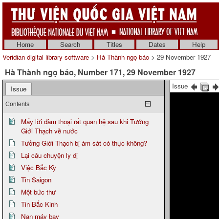
Home
Search
Titles
Dates
Help
Veridian digital library software
>
Hà Thành ngọ báo
> 29 November 1927
Hà Thành ngọ báo, Number 171, 29 November 1927
Issue
Issue
Contents
Mấy lời đàm thoại rất quan hệ sau khi Tưởng
Giới Thạch về nước
Tưởng Giới Thạch bị ám sát có thực không?
Lại câu chuyện ly dị
Việc Bắc Kỳ
Tin Saigon
Một bức thư
Tin Bắc Kinh
Nạn máy bay