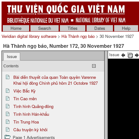
Home
Search
Titles
Dates
Help
Veridian digital library software
>
Hà Thành ngọ báo
> 30 November 1927
Hà Thành ngọ báo, Number 172, 30 November 1927
Issue
Issue
Contents
Bài diễn thuyết của quan Toàn quyền Varenne
Khai hội đồng Chính phủ hôm 21 Octobre 1927
Việc Bắc Kỳ
Tin Cao mên
Tình hình Quảng-đông
Tình hình Hán-khẩu
Tin Trung Hoa
Câu truyện kỳ khôi
Page 1 Advertisements